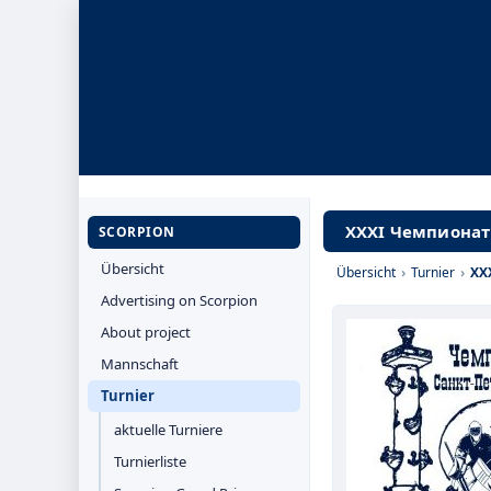
ХХХI Чемпионат 
SCORPION
Übersicht
Übersicht
›
Turnier
›
ХХ
Advertising on Scorpion
About project
Mannschaft
Turnier
aktuelle Turniere
Turnierliste