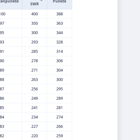
tenpunkte
Punkte
SWR
100
400
388
97
350
363
95
300
344
93
293
328
91
285
314
90
278
306
89
271
304
88
263
300
87
256
295
86
249
289
85
241
281
84
234
274
83
227
266
82
220
259