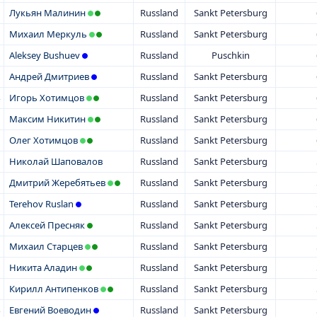
Лукьян Малинин
Russland
Sankt Petersburg
Михаил Меркуль
Russland
Sankt Petersburg
Aleksey Bushuev
Russland
Puschkin
Андрей Дмитриев
Russland
Sankt Petersburg
Игорь Хотимцов
Russland
Sankt Petersburg
Максим Никитин
Russland
Sankt Petersburg
Олег Хотимцов
Russland
Sankt Petersburg
Николай Шаповалов
Russland
Sankt Petersburg
Дмитрий Жеребятьев
Russland
Sankt Petersburg
Terehov Ruslan
Russland
Sankt Petersburg
Алексей Пресняк
Russland
Sankt Petersburg
Михаил Старцев
Russland
Sankt Petersburg
Никита Аладин
Russland
Sankt Petersburg
Кирилл Антипенков
Russland
Sankt Petersburg
Евгений Воеводин
Russland
Sankt Petersburg