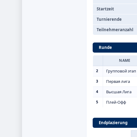
Startzeit
Turnierende
Teilnehmeranzahl
Runde
NAME
2
Групповой этап
3
Первая лига
4
Высшая Лига
5
Плей-Офф
Endplazierung