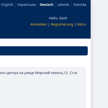
English
Українська
Deutsch
Latviski
Svenska
Hallo, Gast!
Anmelden
|
Registrierung
|
Retro
го центра на улице Морской пехоты,12. Ст.м.