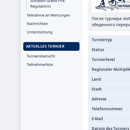
Scorpion Grand Prix.
Regulations
Teilnahme an Wertungen
После турнира люб
Nachrichten
обеденного переры
Unterstützung
Turniertyp
AKTUELLES TURNIER
Status
Turnierübersicht
Turnierlevel
Teilnehmerliste
Regionaler Multipli
Land
Stadt
Adresse
Telefonnummer
E-Mail
Datum des Turniers