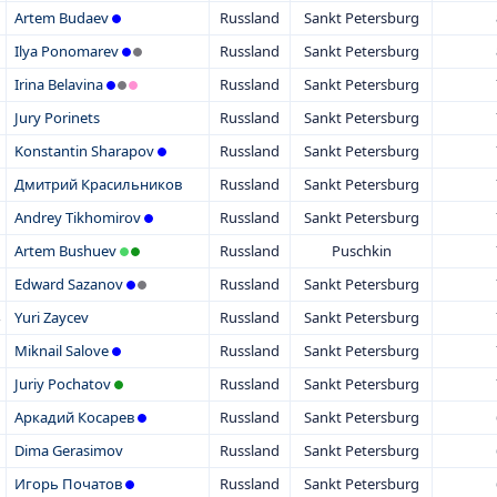
Artem Budaev
Russland
Sankt Petersburg
Ilya Ponomarev
Russland
Sankt Petersburg
Irina Belavina
Russland
Sankt Petersburg
Jury Porinets
Russland
Sankt Petersburg
Konstantin Sharapov
Russland
Sankt Petersburg
Дмитрий Красильников
Russland
Sankt Petersburg
Andrey Tikhomirov
Russland
Sankt Petersburg
Artem Bushuev
Russland
Puschkin
Edward Sazanov
Russland
Sankt Petersburg
Yuri Zaycev
Russland
Sankt Petersburg
Miknail Salove
Russland
Sankt Petersburg
Juriy Pochatov
Russland
Sankt Petersburg
Аркадий Косарев
Russland
Sankt Petersburg
Dima Gerasimov
Russland
Sankt Petersburg
Игорь Початов
Russland
Sankt Petersburg