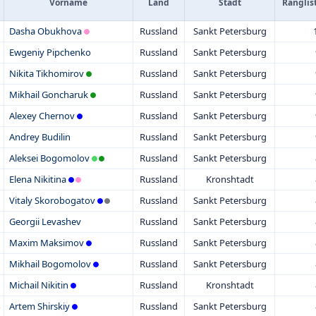
Vorname
Land
Stadt
Ranglis
Dasha Obukhova
Russland
Sankt Petersburg
Ewgeniy Pipchenko
Russland
Sankt Petersburg
Nikita Tikhomirov
Russland
Sankt Petersburg
Mikhail Goncharuk
Russland
Sankt Petersburg
Alexey Chernov
Russland
Sankt Petersburg
Andrey Budilin
Russland
Sankt Petersburg
Aleksei Bogomolov
Russland
Sankt Petersburg
Elena Nikitina
Russland
Kronshtadt
Vitaly Skorobogatov
Russland
Sankt Petersburg
Georgii Levashev
Russland
Sankt Petersburg
Maxim Maksimov
Russland
Sankt Petersburg
Mikhail Bogomolov
Russland
Sankt Petersburg
Michail Nikitin
Russland
Kronshtadt
Artem Shirskiy
Russland
Sankt Petersburg