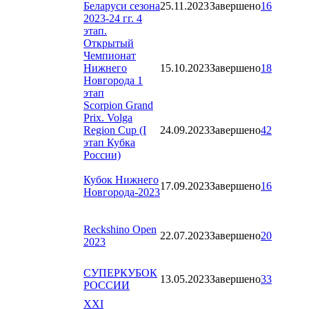
Беларуси сезона
25.11.2023
Завершено
16
2023-24 гг. 4
этап.
Открытый
Чемпионат
Нижнего
15.10.2023
Завершено
18
Новгорода 1
этап
Scorpion Grand
Prix. Volga
Region Cup (I
24.09.2023
Завершено
42
этап Кубка
России)
Кубок Нижнего
17.09.2023
Завершено
16
Новгорода-2023
Reckshino Open
22.07.2023
Завершено
20
2023
СУПЕРКУБОК
13.05.2023
Завершено
33
РОССИИ
XXI