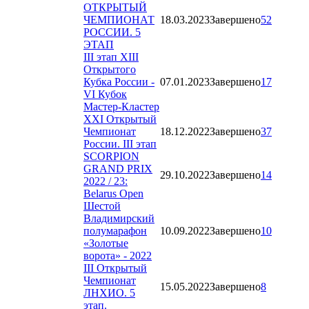
ОТКРЫТЫЙ
ЧЕМПИОНАТ
18.03.2023
Завершено
52
РОССИИ. 5
ЭТАП
III этап XIII
Открытого
Кубка России -
07.01.2023
Завершено
17
VI Кубок
Мастер-Кластер
XXI Открытый
Чемпионат
18.12.2022
Завершено
37
России. III этап
SCORPION
GRAND PRIX
29.10.2022
Завершено
14
2022 / 23:
Belarus Open
Шестой
Владимирский
полумарафон
10.09.2022
Завершено
10
«Золотые
ворота» - 2022
III Открытый
Чемпионат
15.05.2022
Завершено
8
ЛНХИО. 5
этап.