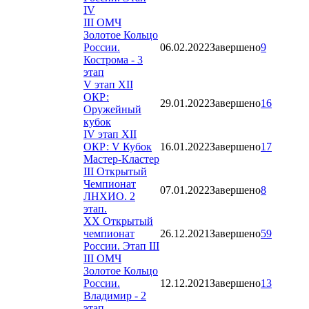
IV
III ОМЧ
Золотое Кольцо
России.
06.02.2022
Завершено
9
Кострома - 3
этап
V этап XII
ОКР:
29.01.2022
Завершено
16
Оружейный
кубок
IV этап XII
ОКР: V Кубок
16.01.2022
Завершено
17
Мастер-Кластер
III Открытый
Чемпионат
07.01.2022
Завершено
8
ЛНХИО. 2
этап.
XX Открытый
чемпионат
26.12.2021
Завершено
59
России. Этап III
III ОМЧ
Золотое Кольцо
России.
12.12.2021
Завершено
13
Владимир - 2
этап