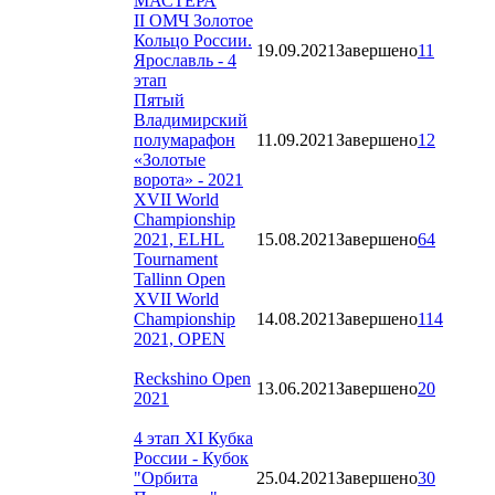
МАСТЕРА
II ОМЧ Золотое
Кольцо России.
19.09.2021
Завершено
11
Ярославль - 4
этап
Пятый
Владимирский
полумарафон
11.09.2021
Завершено
12
«Золотые
ворота» - 2021
XVII World
Championship
2021, ELHL
15.08.2021
Завершено
64
Tournament
Tallinn Open
XVII World
Championship
14.08.2021
Завершено
114
2021, OPEN
Reckshino Open
13.06.2021
Завершено
20
2021
4 этап XI Кубка
России - Кубок
"Орбита
25.04.2021
Завершено
30