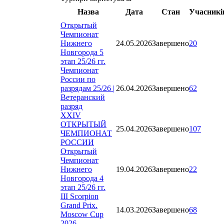
Назва
Дата
Стан
Учасникі
Открытый
Чемпионат
Нижнего
24.05.2026
Завершено
20
Новгорода 5
этап 25/26 гг.
Чемпионат
России по
разрядам 25/26 |
26.04.2026
Завершено
62
Ветеранский
разряд
XXIV
ОТКРЫТЫЙ
25.04.2026
Завершено
107
ЧЕМПИОНАТ
РОССИИ
Открытый
Чемпионат
Нижнего
19.04.2026
Завершено
22
Новгорода 4
этап 25/26 гг.
III Scorpion
Grand Prix.
14.03.2026
Завершено
68
Moscow Cup
2026