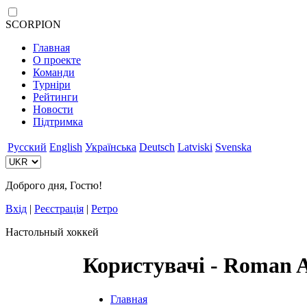
SCORPION
Главная
О проекте
Команди
Турніри
Рейтинги
Новости
Підтримка
Русский
English
Українська
Deutsch
Latviski
Svenska
Доброго дня, Гостю!
Вхід
|
Реєстрація
|
Ретро
Настольный хоккей
Користувачі - Roman 
Главная