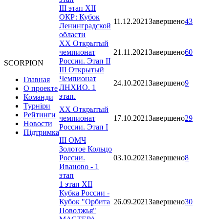
III этап XII
ОКР: Кубок
11.12.2021
Завершено
43
Ленинградской
области
XX Открытый
чемпионат
21.11.2021
Завершено
60
России. Этап II
SCORPION
III Открытый
Чемпионат
Главная
24.10.2021
Завершено
9
ЛНХИО. 1
О проекте
этап.
Команди
Турніри
XX Открытый
Рейтинги
чемпионат
17.10.2021
Завершено
29
Новости
России. Этап I
Підтримка
III ОМЧ
Золотое Кольцо
России.
03.10.2021
Завершено
8
Иваново - 1
этап
1 этап XII
Кубка России -
Кубок "Орбита
26.09.2021
Завершено
30
Поволжья"