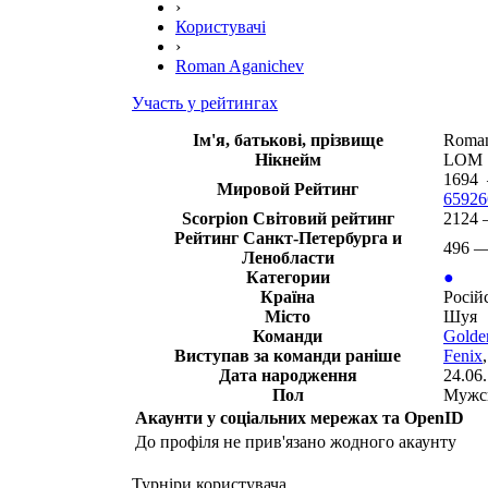
›
Користувачі
›
Roman Aganichev
Участь у рейтингах
Ім'я, батькові, прізвище
Roman
Нікнейм
LOM
1694 
Мировой Рейтинг
65926
Scorpion Світовий рейтинг
2124 
Рейтинг Санкт-Петербурга и
496 —
Ленобласти
Категории
●
Країна
Росій
Місто
Шуя
Команди
Golde
Виступав за команди раніше
Fenix
Дата народження
24.06
Пол
Мужс
Акаунти у соціальних мережах та OpenID
До профіля не прив'язано жодного акаунту
Турніри користувача