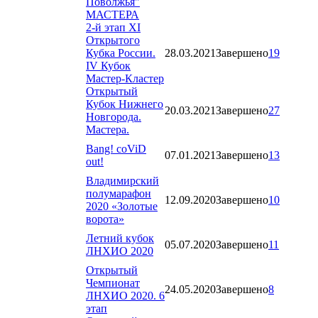
Поволжья"
МАСТЕРА
2-й этап XI
Открытого
Кубка России.
28.03.2021
Завершено
19
IV Кубок
Мастер-Кластер
Открытый
Кубок Нижнего
20.03.2021
Завершено
27
Новгорода.
Мастера.
Bang! coViD
07.01.2021
Завершено
13
out!
Владимирский
полумарафон
12.09.2020
Завершено
10
2020 «Золотые
ворота»
Летний кубок
05.07.2020
Завершено
11
ЛНХИО 2020
Открытый
Чемпионат
24.05.2020
Завершено
8
ЛНХИО 2020. 6
этап