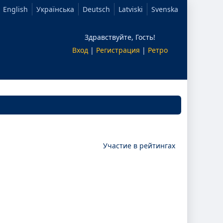
English
Українська
Deutsch
Latviski
Svenska
Здравствуйте, Гость!
Вход
|
Регистрация
|
Ретро
Участие в рейтингах