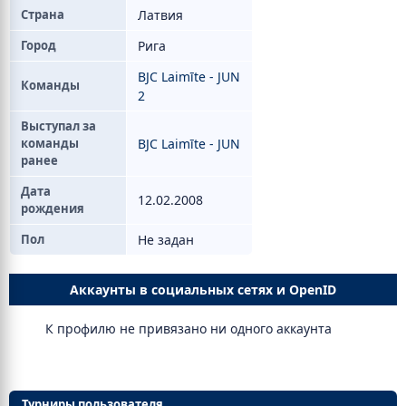
Страна
Латвия
Город
Рига
BJC Laimīte - JUN
Команды
2
Выступал за
команды
BJC Laimīte - JUN
ранее
Дата
12.02.2008
рождения
Пол
Не задан
Аккаунты в социальных сетях и OpenID
К профилю не привязано ни одного аккаунта
Турниры пользователя