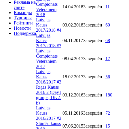
Реклама на
Čempionāts
14.04.2018
Завершён
11
сайте
Veterāniem
Команды
2018
Турниры
Latvijas
Рейтинги
Kauss
03.02.2018
Завершён
60
Новости
2017/2018 #4
Поддержка
Latvijas
Kauss
04.11.2017
Завершён
68
2017/2018 #3
Latvijas
Čempionāts
08.04.2017
Завершён
17
Veterāniem
2017
Latvijas
Kauss
18.02.2017
Завершён
56
2016/2017 #3
Rīgas Kauss
2016 2 (Day1
03.12.2016
Завершён
180
groups, Div2-
6)
Latvijas
Kauss
05.11.2016
Завершён
72
2016/2017 #2
Stūnīšu kauss
07.06.2015
Завершён
15
2015