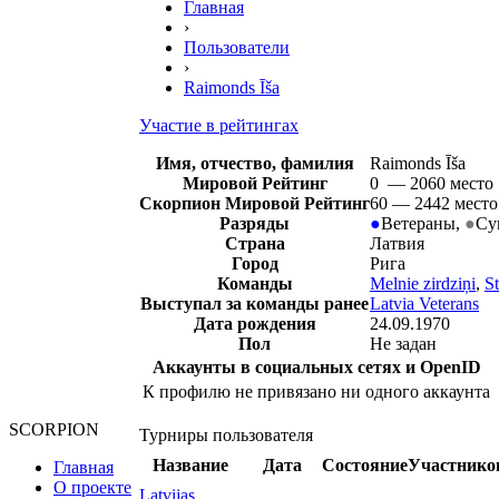
Главная
›
Пользователи
›
Raimonds Īša
Участие в рейтингах
Имя, отчество, фамилия
Raimonds Īša
Мировой Рейтинг
0 — 2060 место
Скорпион Мировой Рейтинг
60 — 2442 место
Разряды
●
Ветераны
,
●
Су
Страна
Латвия
Город
Рига
Команды
Melnie zirdziņi
,
St
Выступал за команды ранее
Latvia Veterans
Дата рождения
24.09.1970
Пол
Не задан
Аккаунты в социальных сетях и OpenID
К профилю не привязано ни одного аккаунта
SCORPION
Турниры пользователя
Название
Дата
Состояние
Участнико
Главная
О проекте
Latvijas