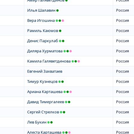
Амир Галяветдинов
Россия
Илья Шалавин
Россия
Вера Игошина
Россия
Рамиль Каюмов
Россия
Денис Паркулаб
Россия
Диляра Хурматова
Россия
Камила Галяветдинова
Россия
Евгений Захватаев
Россия
Тимур Кузнецов
Россия
Ариана Карташева
Россия
Давид Тимергалеев
Россия
Сергей Стрелков
Россия
Лев Букин
Россия
Алеста Карташева
Россия