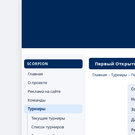
Первый Открыты
SCORPION
Главная
Главная
›
Турниры
›
П
О проекте
С
Реклама на сайте
Н
Команды
Турниры
З
Текущие турниры
Д
Список турниров
Р