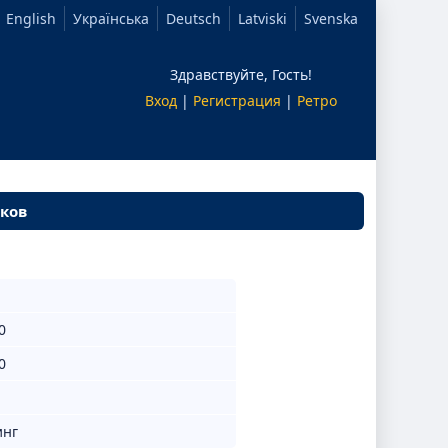
English
Українська
Deutsch
Latviski
Svenska
Здравствуйте, Гость!
Вход
|
Регистрация
|
Ретро
иков
0
0
инг