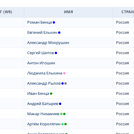
Г (WR)
ИМЯ
СТРАН
Роман Бенца
Россия
Евгений Елькин
Россия
Александр Мокрушин
Россия
Сергей Шитов
Россия
Антон Игошин
Россия
Людмила Елькина
Россия
Александр Рылов
Россия
Иван Бенца
Россия
Андрей Батырев
Россия
Макар Низамиев
Россия
Артём Королятин
Россия