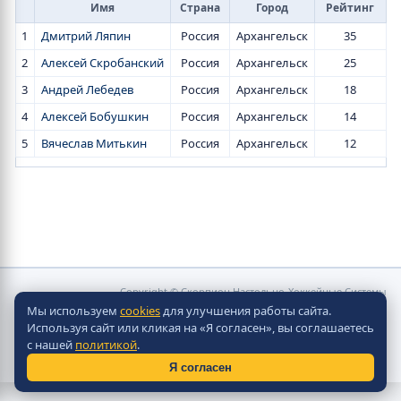
Имя
Страна
Город
Рейтинг
1
Дмитрий Ляпин
Россия
Архангельск
35
2
Алексей Скробанский
Россия
Архангельск
25
3
Андрей Лебедев
Россия
Архангельск
18
4
Алексей Бобушкин
Россия
Архангельск
14
5
Вячеслав Митькин
Россия
Архангельск
12
Copyright © Скорпион Настольно-Хоккейные Системы
2010 - 2026
Мы используем
cookies
для улучшения работы сайта.
Разработка сайта -
Site in TOP
Используя сайт или кликая на «Я согласен», вы соглашаетесь
с нашей
политикой
.
Я согласен