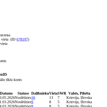
овлева
 vieta (ID
678197
)
vieta
eams
penID
ālo tīklu konts
Datums
Statuss
Dalībnieku
Vieta
SWR
Valsts, Pilsēta
9.05.2026
Noslēdzies
16
13
7
Krievija, Iževska
1.03.2026
Noslēdzies
9
8
5
Krievija, Iževska
4.03.2026
Noslēdzies
9
8
5
Krievija, Iževska