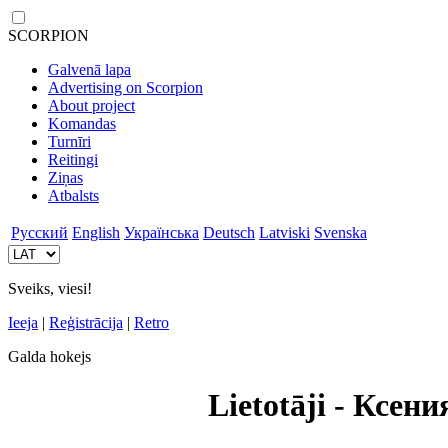
SCORPION
Galvenā lapa
Advertising on Scorpion
About project
Komandas
Turnīri
Reitingi
Ziņas
Atbalsts
Русский
English
Українська
Deutsch
Latviski
Svenska
Sveiks, viesi!
Ieeja
|
Reģistrācija
|
Retro
Galda hokejs
Lietotāji - Ксен