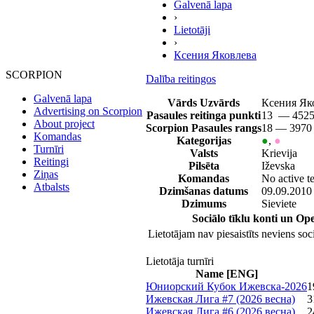
Galvenā lapa
›
Lietotāji
›
Ксения Яковлева
SCORPION
Dalība reitingos
Galvenā lapa
Vārds Uzvārds
Ксения Як
Advertising on Scorpion
Pasaules reitinga punkti
13 — 4525
About project
Scorpion Pasaules rangs
18 — 3970 
Komandas
Kategorijas
●
,
●
Turnīri
Valsts
Krievija
Reitingi
Pilsēta
Iževska
Ziņas
Komandas
No active t
Atbalsts
Dzimšanas datums
09.09.2010
Dzimums
Sieviete
Sociālo tīklu konti un O
Lietotājam nav piesaistīts neviens soci
Lietotāja turnīri
Name [ENG]
Юниорский Кубок Ижевска-2026
1
Ижевская Лига #7 (2026 весна)
3
Ижевская Лига #6 (2026 весна)
2