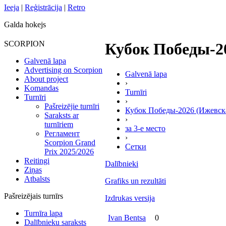
Ieeja
|
Reģistrācija
|
Retro
Galda hokejs
SCORPION
Кубок Победы-202
Galvenā lapa
Advertising on Scorpion
Galvenā lapa
About project
›
Komandas
Turnīri
Turnīri
›
Pašreizējie turnīri
Кубок Победы-2026 (Ижевска
Saraksts ar
›
turnīriem
за 3-е место
Регламент
›
Scorpion Grand
Сетки
Prix 2025/2026
Reitingi
Dalībnieki
Ziņas
Atbalsts
Grafiks un rezultāti
Pašreizējais turnīrs
Izdrukas versija
Turnīra lapa
Ivan Bentsa
0
Dalībnieku saraksts