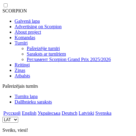
SCORPION
Galvenā lapa
Advertising on Scorpion
About project
Komandas
Turnīri
Pašreizējie turnīri
Saraksts ar turnīriem
Регламент Scorpion Grand Prix 2025/2026
Reitingi
Ziņas
Atbalsts
Pašreizējais turnīrs
Turnīra lapa
Dalībnieku saraksts
Русский
English
Українська
Deutsch
Latviski
Svenska
Sveiks, viesi!