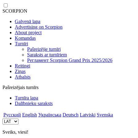
SCORPION
Galvenā lapa
Advertising on Scorpion
About project
Komandas
Turnīri
Pašreizējie turnīri
Saraksts ar turnīriem
Регламент Scorpion Grand Prix 2025/2026
Reitingi
Ziņas
Atbalsts
Pašreizējais turnīrs
Turnīra lapa
Dalībnieku saraksts
Русский
English
Українська
Deutsch
Latviski
Svenska
Sveiks, viesi!