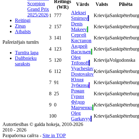
Reitings
Scorpion
Vārds
Valsts
Pilsēta
(WR)
Grand Prix
Aleksei
2025/2026
1
777
Krievija
Sanktpēterbur
Smirnov
Reitingi
Denis
Ziņas
2
157
Krievija
Sanktpēterbur
Makeev
Atbalsts
Сергей
3
141
Krievija
Sanktpēterbur
Кистанов
Pašreizējais turnīrs
Андрей
4
123
Krievija
Sanktpēterbur
Васильев
Turnīra lapa
Oleg
Dalībnieku
5
120
Krievija
Volgodonska
Trifonoff
saraksts
Vyacheslav
6
112
Krievija
Sanktpēterbur
Dostovalov
Юлия
7
91
Krievija
Sanktpēterbur
Зубкина
Роман
8
25
Krievija
Sanktpēterbur
Гурин
Фёдор
9
0
Krievija
Sanktpēterbur
Марченко
Oleg
10
0
Krievija
Sanktpēterbur
Garkavyy
Autortiesības © galda hokeja, 2010-2026
2010 - 2026
Разработка сайта -
Site in TOP