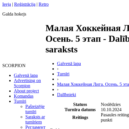
Ieeja
|
Reģistrācija
|
Retro
Galda hokejs
Малая Хоккейная Л
Осень. 5 этап - Dalī
saraksts
Galvenā lapa
SCORPION
›
Turnīri
Galvenā lapa
›
Advertising on
Малая Хоккейная Лига. Осень. 5 эт
Scorpion
›
About project
Dalībnieki
Komandas
Turnīri
Statuss
Noslēdzies
Pašreizējie
Turnīra datums
10.10.2024
turnīri
Pasaules reitin
Saraksts ar
Reitings
punkti
turnīriem
Регламент