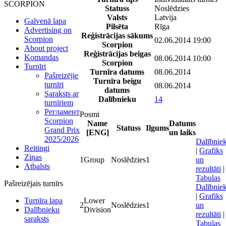
SCORPION
Statuss
Noslēdzies
Valsts
Latvija
Galvenā lapa
Pilsēta
Rīga
Advertising on
Reģistrācijas sākums
Scorpion
02.06.2014 19:00
Scorpion
About project
Reģistrācijas beigas
Komandas
08.06.2014 10:00
Scorpion
Turnīri
Turnīra datums
08.06.2014
Pašreizējie
Turnīra beigu
turnīri
08.06.2014
datums
Saraksts ar
Dalībnieku
14
turnīriem
Регламент
Posmi
Scorpion
Name
Datums
Statuss
Ilgums
Grand Prix
[ENG]
un laiks
2025/2026
Dalībniek
Reitingi
|
Grafiks
Ziņas
1
Group
Noslēdzies
1
un
Atbalsts
rezultāti
|
Tabulas
Pašreizējais turnīrs
Dalībniek
|
Grafiks
Lower
Turnīra lapa
2
Noslēdzies
1
un
Division
Dalībnieku
rezultāti
|
saraksts
Tabulas