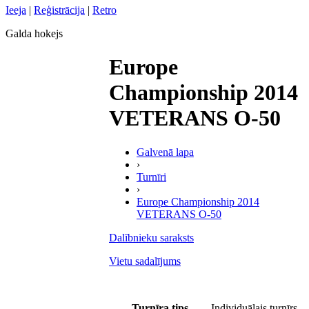
Ieeja
|
Reģistrācija
|
Retro
Galda hokejs
Europe
Championship 2014
VETERANS O-50
Galvenā lapa
›
Turnīri
›
Europe Championship 2014
VETERANS O-50
Dalībnieku saraksts
Vietu sadalījums
Turnīra tips
Individuālais turnīrs