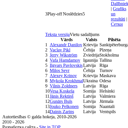
Dalībniek
|
Grafiks
3
Play-off
Noslēdzies
5
un
rezultāti
|
Сетки
Teksta versija
Vietu sadalījums
Vārds
Valsts
Pilsēta
1
Alexandr Danilov
Krievija
Sanktpēterburg
2
Vaclav Pikl
Čehija
Plzeņa
3
Jerry Wikström
Zviedrija
Stokholma
4
Vafa Hamdamov
Igaunija
Tallina
5
Ilgvars Pavlovskis
Latvija
Rīga
6
Milos Sevr
Čehija
Turnov
7
Alexey Krinov
Krievija
Maskava
8
Mykola Krokhmal
Ukraina
Odesa
9
Vilnis Zoldners
Latvija
Rīga
10
Vesa Koskela
Somija
Helsinki
11
Jānis Rektiņš
Latvija
Valmiera
12
Gunārs Buls
Latvija
Jūrmala
13
Jouko Pelkonen
Somija
Naantali
14
Dainis Zarins
Latvija
Ventspils
Autortiesības © galda hokeja, 2010-2026
2010 - 2026
Разработка сайта -
Site in TOP