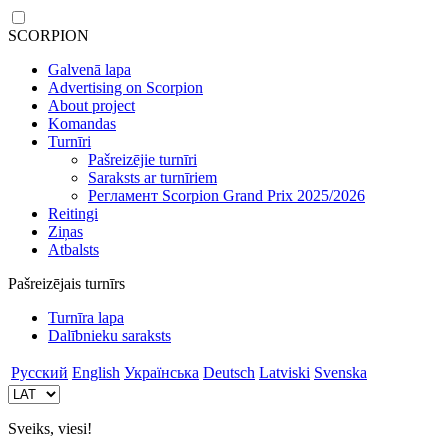
SCORPION
Galvenā lapa
Advertising on Scorpion
About project
Komandas
Turnīri
Pašreizējie turnīri
Saraksts ar turnīriem
Регламент Scorpion Grand Prix 2025/2026
Reitingi
Ziņas
Atbalsts
Pašreizējais turnīrs
Turnīra lapa
Dalībnieku saraksts
Русский
English
Українська
Deutsch
Latviski
Svenska
Sveiks, viesi!