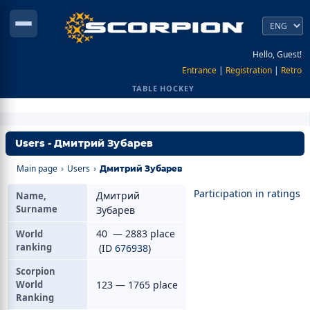
Hello, Guest!
Entrance
|
Registration
|
Retro
TABLE HOCKEY
Users - Дмитрий Зубарев
Main page
Users
›
›
Дмитрий Зубарев
Participation in ratings
Дмитрий
Name,
Surname
Зубарев
40 — 2883 place
World
ranking
(ID
676938
)
Scorpion
World
123 — 1765 place
Ranking