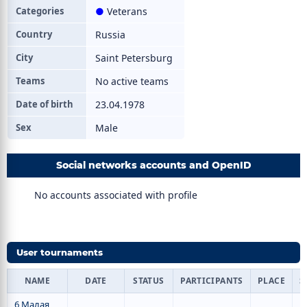
Categories
●
Veterans
Country
Russia
City
Saint Petersburg
Teams
No active teams
Date of birth
23.04.1978
Sex
Male
Social networks accounts and OpenID
No accounts associated with profile
User tournaments
NAME
DATE
STATUS
PARTICIPANTS
PLACE
S
6 Малая