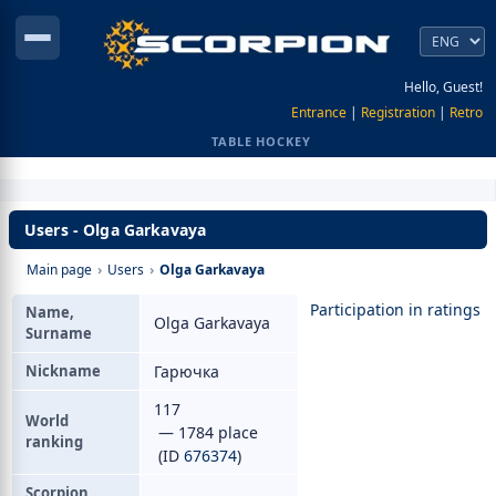
Hello, Guest!
Entrance
|
Registration
|
Retro
TABLE HOCKEY
Users - Olga Garkavaya
Main page
›
Users
›
Olga Garkavaya
Participation in ratings
Name,
Olga Garkavaya
Surname
Nickname
Гарючка
117
World
— 1784 place
ranking
(ID
676374
)
Scorpion