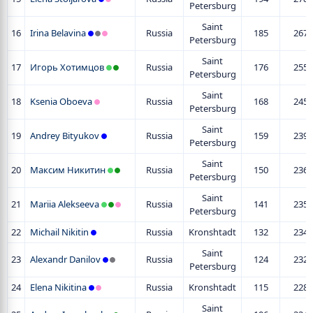
Petersburg
Saint
16
Irina Belavina
Russia
185
267
Petersburg
Saint
17
Игорь Хотимцов
Russia
176
255
Petersburg
Saint
18
Ksenia Oboeva
Russia
168
245
Petersburg
Saint
19
Andrey Bityukov
Russia
159
239
Petersburg
Saint
20
Максим Никитин
Russia
150
236
Petersburg
Saint
21
Mariia Alekseeva
Russia
141
235
Petersburg
22
Michail Nikitin
Russia
Kronshtadt
132
234
Saint
23
Alexandr Danilov
Russia
124
232
Petersburg
24
Elena Nikitina
Russia
Kronshtadt
115
228
Saint