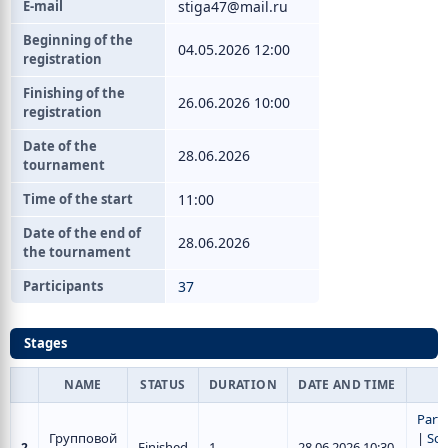
E-mail
stiga47@mail.ru
Beginning of the
04.05.2026 12:00
registration
Finishing of the
26.06.2026 10:00
registration
Date of the
28.06.2026
tournament
Time of the start
11:00
Date of the end of
28.06.2026
the tournament
Participants
37
Stages
NAME
STATUS
DURATION
DATE AND TIME
Parti
Групповой
|
Sch
Finished
1
28.06.2026 10:30
2