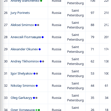
25
Andrey Ivanchenko
Russia
106
224
Petersburg
Saint
26
Jury Porinets
Russia
97
218
Petersburg
Saint
27
Aleksei Smirnov
Russia
88
212
Petersburg
Saint
28
Алексей Полтавцев
Russia
79
201
Petersburg
Saint
29
Alexander Okunev
Russia
71
174
Petersburg
Saint
30
Andrey Tikhomirov
Russia
62
138
Petersburg
Saint
31
Igor Shelyakov
Russia
53
100
Petersburg
Saint
32
Nikolay Smirnov
Russia
44
61
Petersburg
Saint
33
Oleg Garkavyy
Russia
35
34
Petersburg
Saint
34
Олег Хотимцов
Russia
26
18