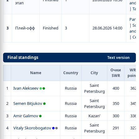
этап
and r
|
Tab
Parti
|
Sch
Плей-офф
Finished
3
28.06.2026 14:00
3
and r
|
Се
Final standings
Text version
Очки
WR-
Name
Country
City
SWR
point
Saint
1
Ivan Alekseev
Russia
400
362
Petersburg
Saint
2
Semen Bitjukov
Russia
350
345
Petersburg
3
Amir Galimov
Russia
Kazan’
300
336
Saint
4
Vitaly Skorobogatov
Russia
291
327
Petersburg