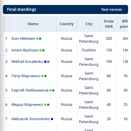
Final standings
Text version
Очки
WR-
Name
Country
City
SWR
points
Saint
1
Ivan Alekseev
Russia
200
264
Petersburg
2
Artem Bushuev
Russia
Pushkin
150
194
Saint
3
Mikhail Kovalenko
Russia
100
136
Petersburg
Saint
4
Пётр Марченко
Russia
80
76
Petersburg
Saint
5
Сергей Любезников
Russia
60
30
Petersburg
Saint
6
Фёдор Марченко
Russia
40
25
Petersburg
Saint
7
Aleksandr Kononenko
Russia
20
16
Petersburg
Saint