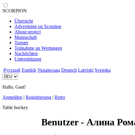
SCORPION
Übersicht
Advertising on Scorpion
About project
Mannschaft
Turnier
Teilnahme an Wertungen
Nachrichten
Unterstützung
Русский
English
Українська
Deutsch
Latviski
Svenska
Hallo, Gast!
Anmelden
|
Registrierung
|
Retro
Table hockey
Benutzer - Алина Ро