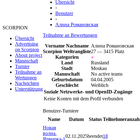
Übersicht
›
Benutzer
›
Алина Романовская
SCORPION
Teilnahme an Bewertungen
Übersicht
Advertising
Vorname Nachname
Алина Романовская
on Scorpion
Scorpion Weltrangliste
27 — 3415 Platz
About project
Kategorien
●
Mannschaft
Land
Russland
Turnier
Stadt
Moskau
Teilnahme an
Mannschaft
No active teams
Wertungen
Geburtsdatum
04.04.2005
Nachrichten
Geschlecht
Weiblich
Unterstützung
Soziale Netzwerke- und OpenID-Zugänge
Keine Konten mit dem Profil verbunden
Benutzer-Turniere
Name
Datum
Status
Teilnehmeranzah
Новая
волна.
02.11.2025
beendet
18
Ярмарка-1