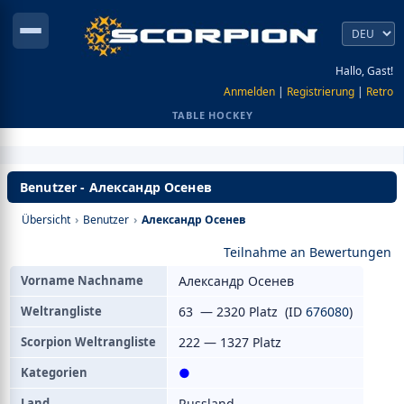
Hallo, Gast!
Anmelden
|
Registrierung
|
Retro
TABLE HOCKEY
Benutzer - Александр Осенев
Übersicht
›
Benutzer
›
Александр Осенев
Teilnahme an Bewertungen
Vorname Nachname
Александр Осенев
Weltrangliste
63 — 2320 Platz (ID
676080
)
Scorpion Weltrangliste
222 — 1327 Platz
Kategorien
●
Land
Russland