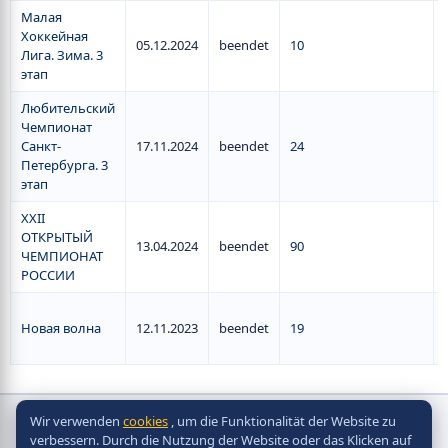
Малая
Хоккейная
05.12.2024
beendet
10
Лига. Зима. 3
этап
Любительский
Чемпионат
Санкт-
17.11.2024
beendet
24
Петербурга. 3
этап
XXII
ОТКРЫТЫЙ
13.04.2024
beendet
90
ЧЕМПИОНАТ
РОССИИ
Новая волна
12.11.2023
beendet
19
Wir verwenden
cookies
, um die Funktionalität der Website zu
Copyright © Scorpion Table Hockey Systems
verbessern. Durch die Nutzung der Website oder das Klicken auf
2010 - 2026