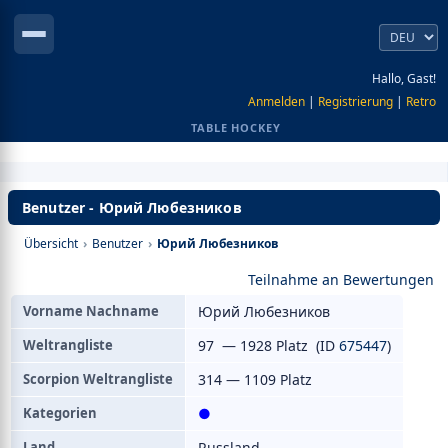
Hallo, Gast!
Anmelden
|
Registrierung
|
Retro
TABLE HOCKEY
Benutzer - Юрий Любезников
Übersicht
›
Benutzer
›
Юрий Любезников
Teilnahme an Bewertungen
Vorname Nachname
Юрий Любезников
Weltrangliste
97 — 1928 Platz (ID
675447
)
Scorpion Weltrangliste
314 — 1109 Platz
Kategorien
●
Land
Russland