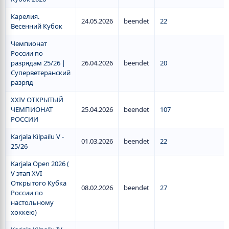
Карелия.
24.05.2026
beendet
22
Весенний Кубок
Чемпионат
России по
разрядам 25/26 |
26.04.2026
beendet
20
Суперветеранский
разряд
XXIV ОТКРЫТЫЙ
ЧЕМПИОНАТ
25.04.2026
beendet
107
РОССИИ
Karjala Kilpailu V -
01.03.2026
beendet
22
25/26
Karjala Open 2026 (
V этап XVI
Открытого Кубка
08.02.2026
beendet
27
России по
настольному
хоккею)