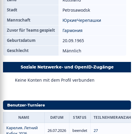
Stadt
Petrosawodsk
Mannschaft
ЮркиеЧерепашки
Zuvor für Teams gespielt
Гармония
Geburtsdatum
20.09.1965
Geschlecht
Männlich
Soziale Netzwerke- und OpenID-Zugänge
Keine Konten mit dem Profil verbunden
Benutzer-Turniere
NAME
DATUM
STATUS
TEILNEHMERANZAHL
Карелия. Летний
26.07.2026
beendet
27
Кубок 2026