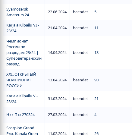
Syamozersk
22.06.2024
beendet
5
Аmateurs 24
Karjala Kilpailu VI -
21.04.2024
beendet
11
23/24
Чемпионат
России по
разрядам 23/24 |
14.04.2024
beendet
13
Суперветеранский
разряд
XXII ОТКРЫТЫЙ
ЧЕМПИОНАТ
13.04.2024
beendet
90
РОССИИ
Karjala Kilpailu V -
31.03.2024
beendet
21
23/24
Нхк Птз 270324
27.03.2024
beendet
4
Scorpion Grand
Prix. Karjala Open
11.02.2024
beendet
26