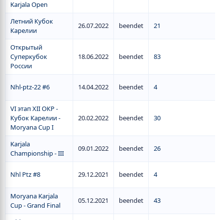
Karjala Open
Летний Кубок
26.07.2022
beendet
21
Карелии
Открытый
Суперкубок
18.06.2022
beendet
83
России
Nhl-ptz-22 #6
14.04.2022
beendet
4
VI этап XII ОКР -
Кубок Карелии -
20.02.2022
beendet
30
Moryana Cup I
Karjala
09.01.2022
beendet
26
Championship - III
Nhl Ptz #8
29.12.2021
beendet
4
Moryana Karjala
05.12.2021
beendet
43
Cup - Grand Final