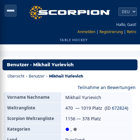
Hallo, Gast!
Anmelden
|
Registrierung
|
Retro
TABLE HOCKEY
Benutzer - Mikhail Yurievich
Übersicht
Benutzer
›
›
Mikhail Yurievich
Teilnahme an Bewertungen
Vorname Nachname
Mikhail Yurievich
Weltrangliste
470 — 1019 Platz (ID
672824
)
Scorpion Weltrangliste
1156 — 378 Platz
Kategorien
●
,
●
Land
Russland