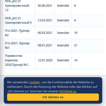
Nhk_ptz 21
тренировочный
30.06.2021
beendet
4
12
Nhk_ptz 21
13.03.2021
beendet
4
тренировочный 5
Птз 2021. Турнир
06.03.2021
beendet
16
#2
Птз 2021. Турнир
08.01.2021
beendet
21
№1
Первенство
Карелии
12.01.2020
beendet
14
2020.Турнир №1.
Wir verwenden
cookies
, um die Funktionalität der Website zu
Copyright © Scorpion Table Hockey Systems
verbessern. Durch die Nutzung der Website oder das Klicken auf
2010 - 2026
„Ich stimme zu“ stimmen Sie unserer
Richtlinie zu
.
Разработка сайта -
Site in TOP
Ich stimme zu