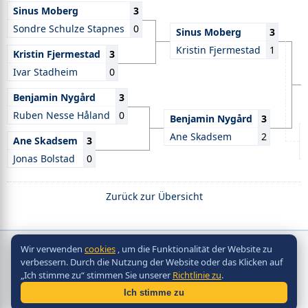
Sinus Moberg
3
Sondre Schulze Stapnes
0
Sinus Moberg
3
Kristin Fjermestad
1
Kristin Fjermestad
3
Ivar Stadheim
0
Benjamin Nygård
3
Ruben Nesse Håland
0
Benjamin Nygård
3
Ane Skadsem
2
Ane Skadsem
3
Jonas Bolstad
0
Zurück zur Übersicht
Wir verwenden
cookies
, um die Funktionalität der Website zu
Copyright © Scorpion Table Hockey Systems
verbessern. Durch die Nutzung der Website oder das Klicken auf
2010 - 2026
„Ich stimme zu“ stimmen Sie unserer
Richtlinie zu
.
Разработка сайта -
Site in TOP
Ich stimme zu