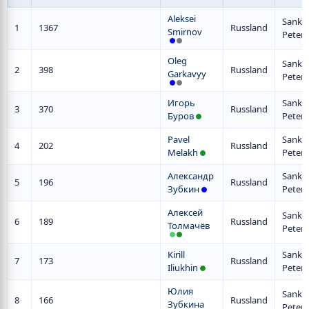
Aleksei
Sankt
1
1367
Russland
Smirnov
Peter
Oleg
Sankt
2
398
Russland
Garkavyy
Peter
Игорь
Sankt
3
370
Russland
Буров
Peter
Pavel
Sankt
4
202
Russland
Melakh
Peter
Александр
Sankt
5
196
Russland
Зубкин
Peter
Алексей
Sankt
6
189
Russland
Толмачёв
Peter
Kirill
Sankt
7
173
Russland
Iliukhin
Peter
Юлия
Sankt
8
166
Russland
Зубкина
Peter