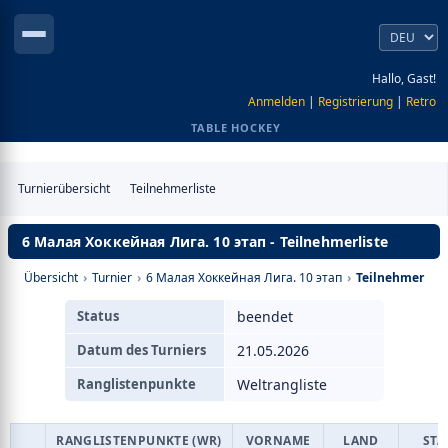
Hallo, Gast!
Anmelden
|
Registrierung
|
Retro
TABLE HOCKEY
Turnierübersicht
Teilnehmerliste
6 Малая Хоккейная Лига. 10 этап - Teilnehmerliste
Übersicht
›
Turnier
›
6 Малая Хоккейная Лига. 10 этап
›
Teilnehmer
Status
beendet
Datum des Turniers
21.05.2026
Ranglistenpunkte
Weltrangliste
RANGLISTENPUNKTE (WR)
VORNAME
LAND
STA