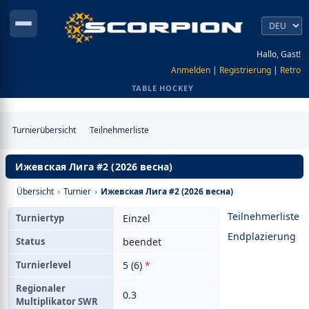
Hallo, Gast!
Anmelden
|
Registrierung
|
Retro
TABLE HOCKEY
Turnierübersicht
Teilnehmerliste
Ижевская Лига #2 (2026 весна)
Übersicht
›
Turnier
›
Ижевская Лига #2 (2026 весна)
Teilnehmerliste
Turniertyp
Einzel
Endplazierung
Status
beendet
Turnierlevel
5 (6)
*
Regionaler
0.3
Multiplikator SWR