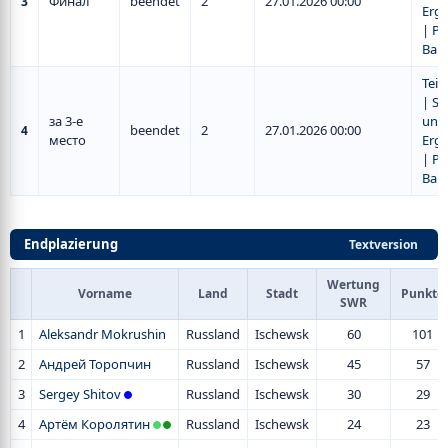
Финал
beendet
2
27.01.2026 00:00
3
Erge
|
Pl
Ba
Tei
|
Sp
за 3-е
und
beendet
2
27.01.2026 00:00
4
место
Erge
|
Pl
Ba
Endplazierung
Textversion
Wertung
Vorname
Land
Stadt
Punkte
SWR
1
Aleksandr Mokrushin
Russland
Ischewsk
60
101
2
Андрей Торопчин
Russland
Ischewsk
45
57
3
Sergey Shitov
Russland
Ischewsk
30
29
4
Артём Королятин
Russland
Ischewsk
24
23