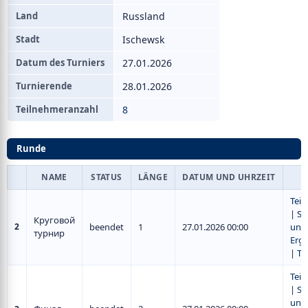
Land
Russland
Stadt
Ischewsk
Datum des Turniers
27.01.2026
Turnierende
28.01.2026
Teilnehmeranzahl
8
Runde
NAME
STATUS
LÄNGE
DATUM UND UHRZEIT
Tei
|
Sp
Круговой
2
beendet
1
27.01.2026 00:00
und
турнир
Erge
|
Ta
Tei
|
Sp
und