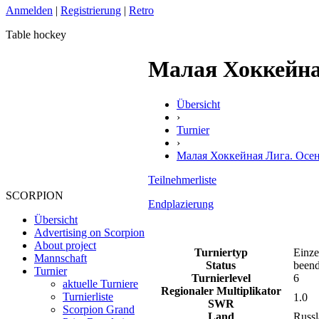
Anmelden
|
Registrierung
|
Retro
Table hockey
Малая Хоккейная
Übersicht
›
Turnier
›
Малая Хоккейная Лига. Осень
Teilnehmerliste
SCORPION
Endplazierung
Übersicht
Advertising on Scorpion
About project
Turniertyp
Einze
Mannschaft
Status
beend
Turnier
Turnierlevel
6
aktuelle Turniere
Regionaler Multiplikator
Turnierliste
1.0
SWR
Scorpion Grand
Land
Russ