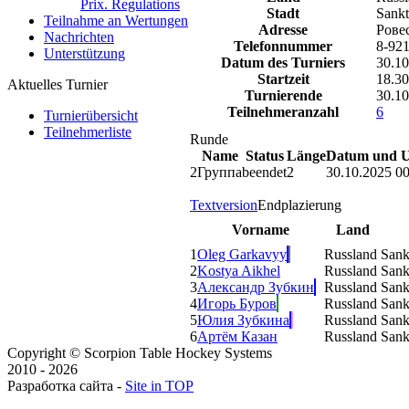
Prix. Regulations
Stadt
Sankt
Teilnahme an Wertungen
Adresse
Рове
Nachrichten
Telefonnummer
8-921
Unterstützung
Datum des Turniers
30.10
Startzeit
18.30
Aktuelles Turnier
Turnierende
30.10
Teilnehmeranzahl
6
Turnierübersicht
Teilnehmerliste
Runde
Name
Status
Länge
Datum und U
2
Группа
beendet
2
30.10.2025 00
Textversion
Endplazierung
Vorname
Land
1
Oleg Garkavyy
Russland
Sank
2
Kostya Aikhel
Russland
Sank
3
Александр Зубкин
Russland
Sank
4
Игорь Буров
Russland
Sank
5
Юлия Зубкина
Russland
Sank
6
Артём Казан
Russland
Sank
Copyright © Scorpion Table Hockey Systems
2010 - 2026
Разработка сайта -
Site in TOP