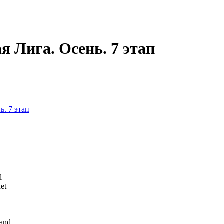
 Лига. Осень. 7 этап
. 7 этап
l
et
land