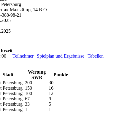
 Petersburg
сник Малый пр, 14 В.О.
-388-98-21
.2025
.2025
hrzeit
:00
Teilnehmer
|
Spielplan und Ergebnisse
|
Tabellen
Wertung
Stadt
Punkte
SWR
t Petersburg
200
30
t Petersburg
150
16
t Petersburg
100
12
t Petersburg
67
9
t Petersburg
33
5
t Petersburg
1
1