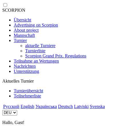
SCORPION
Übersicht
Advertising on Scorpion
About project
Mannschaft
Turnier
aktuelle Turniere
Turnierliste
Scorpion Grand Prix. Regulations
Teilnahme an Wertungen
Nachrichten
Unterstützung
Aktuelles Turnier
Turnierübersicht
Teilnehmerliste
Русский
English
Українська
Deutsch
Latviski
Svenska
Hallo, Gast!