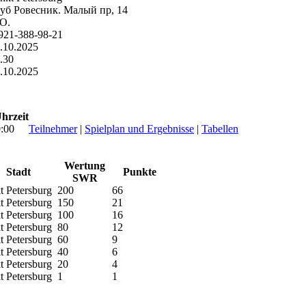
уб Ровесник. Малый пр, 14
О.
921-388-98-21
.10.2025
.30
.10.2025
hrzeit
:00
Teilnehmer
|
Spielplan und Ergebnisse
|
Tabellen
Wertung
Stadt
Punkte
SWR
t Petersburg
200
66
t Petersburg
150
21
t Petersburg
100
16
t Petersburg
80
12
t Petersburg
60
9
t Petersburg
40
6
t Petersburg
20
4
t Petersburg
1
1