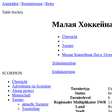
Anmelden
|
Registrierung
|
Retro
Table hockey
Малая Хоккейная
Übersicht
›
Turnier
›
Малая Хоккейная Лига. Осень
Teilnehmerliste
Endplazierung
SCORPION
Übersicht
Advertising on Scorpion
Turniertyp
Ei
About project
Status
be
Mannschaft
Turnierlevel
6
Turnier
Regionaler Multiplikator SWR
1.
aktuelle Turniere
Land
Ru
Turnierliste
Stadt
Sa