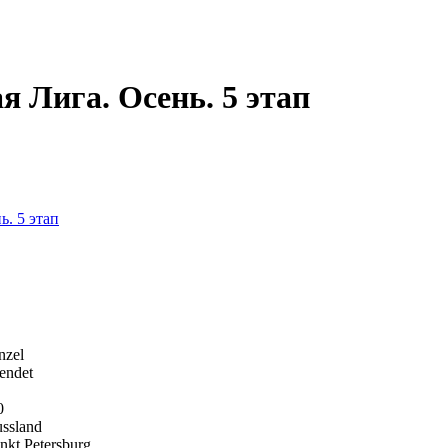
 Лига. Осень. 5 этап
. 5 этап
nzel
endet
0
ssland
nkt Petersburg