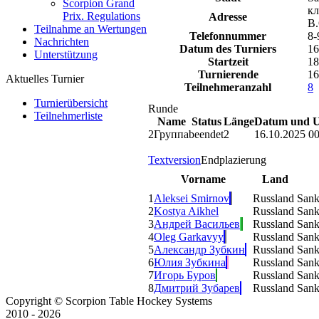
Scorpion Grand
кл
Prix. Regulations
Adresse
В.
Teilnahme an Wertungen
Telefonnummer
8-
Nachrichten
Datum des Turniers
16
Unterstützung
Startzeit
18
Turnierende
16
Aktuelles Turnier
Teilnehmeranzahl
8
Turnierübersicht
Runde
Teilnehmerliste
Name
Status
Länge
Datum und U
2
Группа
beendet
2
16.10.2025 00
Textversion
Endplazierung
Vorname
Land
1
Aleksei Smirnov
Russland
Sank
2
Kostya Aikhel
Russland
Sank
3
Андрей Васильев
Russland
Sank
4
Oleg Garkavyy
Russland
Sank
5
Александр Зубкин
Russland
Sank
6
Юлия Зубкина
Russland
Sank
7
Игорь Буров
Russland
Sank
8
Дмитрий Зубарев
Russland
Sank
Copyright © Scorpion Table Hockey Systems
2010 - 2026