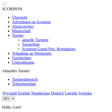
SCORPION
Übersicht
Advertising on Scorpion
About project
Mannschaft
Turnier
aktuelle Turniere
Turnierliste
Scorpion Grand Prix. Regulations
Teilnahme an Wertungen
Nachrichten
Unterstützung
Aktuelles Turnier
Turnierübersicht
Teilnehmerliste
Русский
English
Українська
Deutsch
Latviski
Svenska
Hallo, Gast!