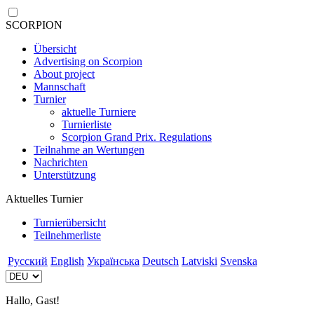
SCORPION
Übersicht
Advertising on Scorpion
About project
Mannschaft
Turnier
aktuelle Turniere
Turnierliste
Scorpion Grand Prix. Regulations
Teilnahme an Wertungen
Nachrichten
Unterstützung
Aktuelles Turnier
Turnierübersicht
Teilnehmerliste
Русский
English
Українська
Deutsch
Latviski
Svenska
Hallo, Gast!