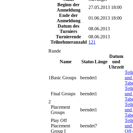
Beginn der
27.05.2013 18:00
Anmeldung
Ende der
01.06.2013 18:00
Anmeldung
Datum des
08.06.2013
Turniers
Turnierende
08.06.2013
Teilnehmeranzahl
121
Runde
Datum
Name
Status
Länge
und
Uhrzeit
Tei
1
Basic Groups
beendet
1
und 
Tabe
Tei
Final Groups
beendet
1
und 
Tabe
2
Tei
Placement
beendet
1
und 
Groups
Tabe
Play Off
Tei
Placement
beendet
7
und 
Group I
Off