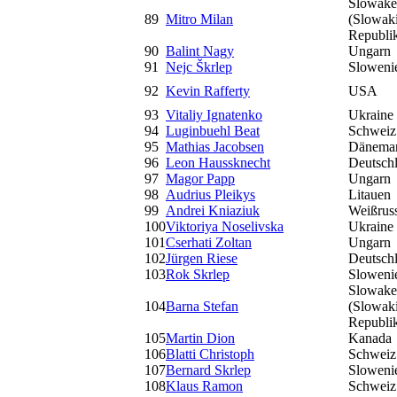
Slowake
89
Mitro Milan
(Slowak
Republi
90
Balint Nagy
Ungarn
91
Nejc Škrlep
Sloweni
92
Kevin Rafferty
USA
93
Vitaliy Ignatenko
Ukraine
94
Luginbuehl Beat
Schweiz
95
Mathias Jacobsen
Dänema
96
Leon Haussknecht
Deutsch
97
Magor Papp
Ungarn
98
Audrius Pleikys
Litauen
99
Andrei Kniaziuk
Weißrus
100
Viktoriya Noselivska
Ukraine
101
Cserhati Zoltan
Ungarn
102
Jürgen Riese
Deutsch
103
Rok Skrlep
Sloweni
Slowake
104
Barna Stefan
(Slowak
Republi
105
Martin Dion
Kanada
106
Blatti Christoph
Schweiz
107
Bernard Skrlep
Sloweni
108
Klaus Ramon
Schweiz