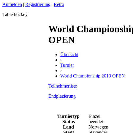
Anmelden
|
Registrierung
|
Retro
Table hockey
World Championshi
OPEN
Übersicht
›
Turnier
›
World Championship 2013 OPEN
Teilnehmerliste
Endplazierung
Turniertyp
Einzel
Status
beendet
Land
Norwegen
Stadt
Stavanger