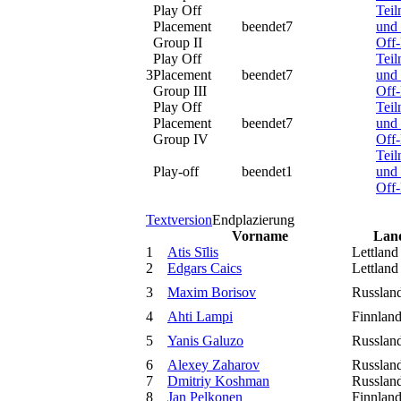
Play Off
Tei
Placement
beendet
7
und 
Group II
Off
Play Off
Tei
3
Placement
beendet
7
und 
Group III
Off
Play Off
Tei
Placement
beendet
7
und 
Group IV
Off
Tei
Play-off
beendet
1
und 
Off
Textversion
Endplazierung
Vorname
Lan
1
Atis Sīlis
Lettland
2
Edgars Caics
Lettland
3
Maxim Borisov
Russlan
4
Ahti Lampi
Finnlan
5
Yanis Galuzo
Russlan
6
Alexey Zaharov
Russlan
7
Dmitriy Koshman
Russlan
8
Jan Pelkonen
Finnlan