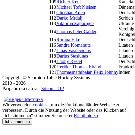
109
Richter Kent
Kanada
110
Michael Toft Nielsen
Dänema
111
Christian Aden
Deutsch
112
Darko Mrdalj
Serbien
113
Viktoriia Zaporojets
Ukraine
Vereinig
114
Thomas Peter Calder
Königre
115
Rompa Eike
Deutsch
116
Sandra Komaraite
Litauen
117
Linas Vasilevicius
Litauen
118
Darius Stasiunas
Litauen
119
Thony Restel
Deutsch
120
Heritier Thomas Eivind
Frankrei
121
Thomasmathibalan Felix Johnny
Indien
Copyright © Scorpion Table Hockey Systems
2010 - 2026
Разработка сайта -
Site in TOP
Wir verwenden
cookies
, um die Funktionalität der Website zu
verbessern. Durch die Nutzung der Website oder das Klicken auf
„Ich stimme zu“ stimmen Sie unserer
Richtlinie zu
.
Ich stimme zu