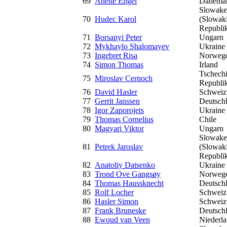
69
Anette Engel
Dänema
Slowake
70
Hudec Karol
(Slowak
Republi
71
Borsanyi Peter
Ungarn
72
Mykhaylo Shalomayev
Ukraine
73
Ingebret Risa
Norweg
74
Simon Thomas
Irland
Tschech
75
Miroslav Cernoch
Republi
76
David Hasler
Schweiz
77
Gerrit Janssen
Deutsch
78
Igor Zaporojets
Ukraine
79
Thomas Cornelius
Chile
80
Magyari Viktor
Ungarn
Slowake
81
Petrek Jaroslav
(Slowak
Republi
82
Anatoliy Datsenko
Ukraine
83
Trond Ove Gangsøy
Norweg
84
Thomas Haussknecht
Deutsch
85
Rolf Locher
Schweiz
86
Hasler Simon
Schweiz
87
Frank Bruneske
Deutsch
88
Ewoud van Veen
Niederl