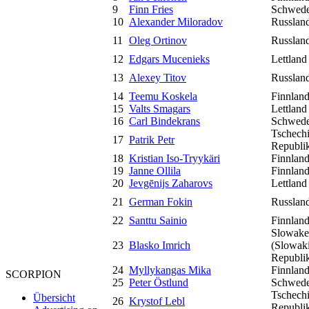
9
Finn Fries
Schwed
10
Alexander Miloradov
Russlan
11
Oleg Ortinov
Russlan
12
Edgars Mucenieks
Lettland
13
Alexey Titov
Russlan
14
Teemu Koskela
Finnlan
15
Valts Smagars
Lettland
16
Carl Bindekrans
Schwed
Tschech
17
Patrik Petr
Republi
18
Kristian Iso-Tryykäri
Finnlan
19
Janne Ollila
Finnlan
20
Jevgēnijs Zaharovs
Lettland
21
German Fokin
Russlan
22
Santtu Sainio
Finnlan
Slowake
23
Blasko Imrich
(Slowak
Republi
24
Myllykangas Mika
Finnlan
SCORPION
25
Peter Östlund
Schwed
Tschech
Übersicht
26
Krystof Lebl
Republi