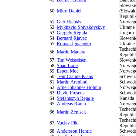
Slowake
50
Mitro Daniel
(Slowak
Republi
51
Geir Hjemås
Norweg
52
Mykhaylo Spivakovskyy
Ukraine
53
Gergely Regula
Ungarn
54
Bernard Rjavec
Sloweni
55
Roman Ignatenko
Ukraine
Tschech
56
Martin Madera
Republi
57
Tim Weisseisen
Sloweni
58
Stian Lode
Norweg
59
Espen Moe
Norweg
60
Jean-Claude Klaus
Schweiz
61
Martin Arenlind
Schwed
62
Arne Johannes Holmin
Norweg
63
David Freseus
Schwed
64
Stefaniszyn Reggie
Kanada
65
Andreas Røren
Norweg
Tschech
66
Martin Zenisek
Republi
Tschech
67
Vaclav Pikl
Republi
68
Andersson Henric
Schwed