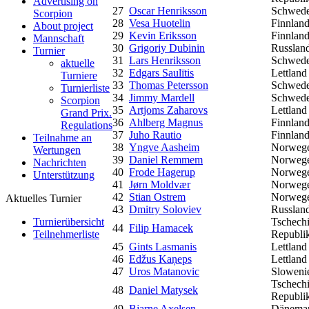
Advertising on
27
Oscar Henriksson
Schwed
Scorpion
28
Vesa Huotelin
Finnlan
About project
29
Kevin Eriksson
Finnlan
Mannschaft
30
Grigoriy Dubinin
Russlan
Turnier
31
Lars Henriksson
Schwed
aktuelle
32
Edgars Saulītis
Lettland
Turniere
33
Thomas Petersson
Schwed
Turnierliste
34
Jimmy Mardell
Schwed
Scorpion
35
Artjoms Zaharovs
Lettland
Grand Prix.
36
Ahlberg Magnus
Finnlan
Regulations
37
Juho Rautio
Finnlan
Teilnahme an
38
Yngve Aasheim
Norweg
Wertungen
39
Daniel Remmem
Norweg
Nachrichten
40
Frode Hagerup
Norweg
Unterstützung
41
Jørn Moldvær
Norweg
42
Stian Ostrem
Norweg
Aktuelles Turnier
43
Dmitry Soloviev
Russlan
Tschech
Turnierübersicht
44
Filip Hamacek
Republi
Teilnehmerliste
45
Gints Lasmanis
Lettland
46
Edžus Kaņeps
Lettland
47
Uros Matanovic
Sloweni
Tschech
48
Daniel Matysek
Republi
49
Bjarne Axelsen
Dänema