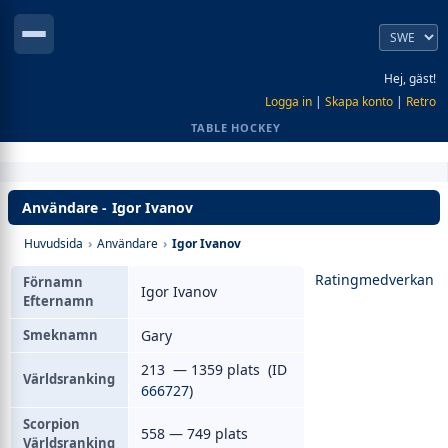
Hej, gäst!
Logga in
|
Skapa konto
|
Retro
TABLE HOCKEY
Användare - Igor Ivanov
Huvudsida
›
Användare
›
Igor Ivanov
Ratingmedverkan
Förnamn
Igor Ivanov
Efternamn
Smeknamn
Gary
213 — 1359 plats (ID
Världsranking
666727
)
Scorpion
558 — 749 plats
Världsranking