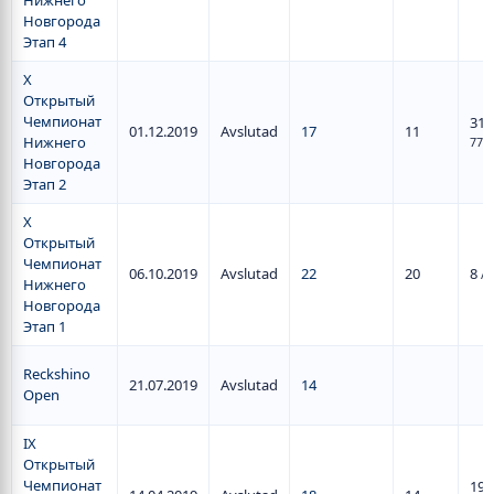
Нижнего
Новгорода
Этап 4
X
Открытый
Чемпионат
31
/
01.12.2019
Avslutad
17
11
Нижнего
77
Новгорода
Этап 2
X
Открытый
Чемпионат
06.10.2019
Avslutad
22
20
8
/ 
Нижнего
Новгорода
Этап 1
Reckshino
21.07.2019
Avslutad
14
Open
IX
Открытый
Чемпионат
19
/