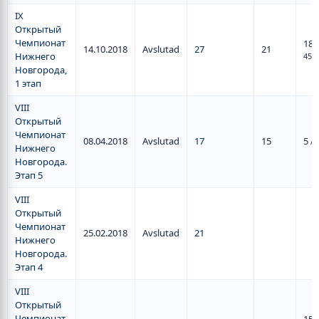
IX
Открытый
Чемпионат
18
/
14.10.2018
Avslutad
27
21
Нижнего
45
Новгорода,
1 этап
VIII
Открытый
Чемпионат
08.04.2018
Avslutad
17
15
5
/ 
Нижнего
Новгорода.
Этап 5
VIII
Открытый
Чемпионат
25.02.2018
Avslutad
21
Нижнего
Новгорода.
Этап 4
VIII
Открытый
Чемпионат