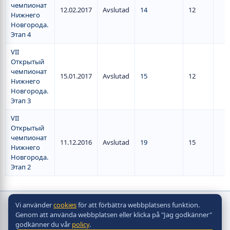
чемпионат
12.02.2017
Avslutad
14
12
Нижнего
Новгорода.
Этап 4
VII
Открытый
чемпионат
15.01.2017
Avslutad
15
12
Нижнего
Новгорода.
Этап 3
VII
Открытый
чемпионат
11.12.2016
Avslutad
19
15
Нижнего
Новгорода.
Этап 2
Vi använder
cookies
för att förbättra webbplatsens funktion.
Copyright © bordshockeyförbund
Genom att använda webbplatsen eller klicka på "Jag godkänner"
2010 - 2026
godkänner du vår
policy
.
Разработка сайта -
Site in TOP