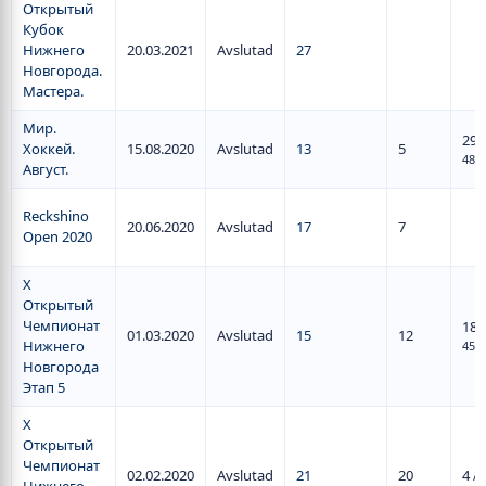
Открытый
Кубок
Нижнего
20.03.2021
Avslutad
27
Новгорода.
Мастера.
Мир.
29
/
Хоккей.
15.08.2020
Avslutad
13
5
48
Август.
Reckshino
20.06.2020
Avslutad
17
7
Open 2020
X
Открытый
Чемпионат
18
/
01.03.2020
Avslutad
15
12
Нижнего
45
Новгорода
Этап 5
X
Открытый
Чемпионат
02.02.2020
Avslutad
21
20
4
/ 