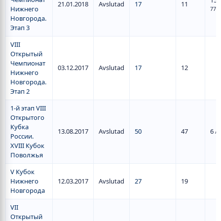
15
/
21.01.2018
Avslutad
17
11
Нижнего
77
Новгорода.
Этап 3
VIII
Открытый
Чемпионат
03.12.2017
Avslutad
17
12
Нижнего
Новгорода.
Этап 2
1-й этап VIII
Открытого
Кубка
13.08.2017
Avslutad
50
47
6
/ 
России.
XVIII Кубок
Поволжья
V Кубок
Нижнего
12.03.2017
Avslutad
27
19
Новгорода
VII
Открытый