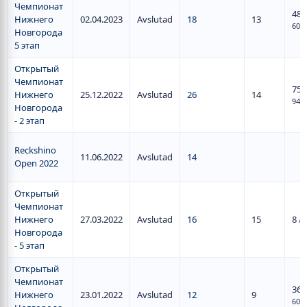
Чемпионат
48
/
Нижнего
02.04.2023
Avslutad
18
13
60
Новгорода
5 этап
Открытый
Чемпионат
75
/
Нижнего
25.12.2022
Avslutad
26
14
94
Новгорода
- 2 этап
Reckshino
11.06.2022
Avslutad
14
Open 2022
Открытый
Чемпионат
Нижнего
27.03.2022
Avslutad
16
15
8
/ 
Новгорода
- 5 этап
Открытый
Чемпионат
36
/
Нижнего
23.01.2022
Avslutad
12
9
60