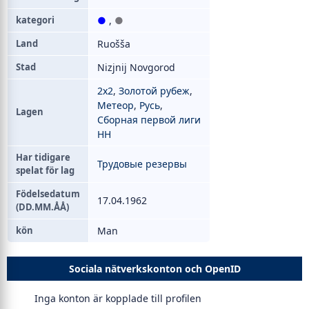
kategori
●
,
●
Land
Ruošša
Stad
Nizjnij Novgorod
2х2
,
Золотой рубеж
,
Метеор
,
Русь
,
Lagen
Сборная первой лиги
НН
Har tidigare
Трудовые резервы
spelat för lag
Födelsedatum
17.04.1962
(DD.MM.ÅÅ)
kön
Man
Sociala nätverkskonton och OpenID
Inga konton är kopplade till profilen