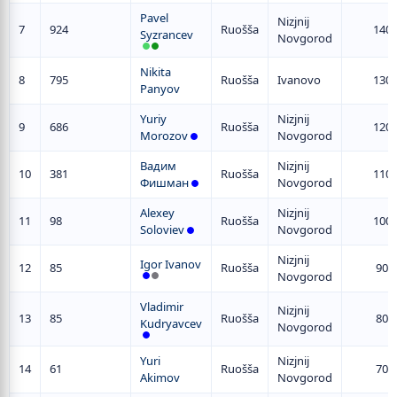
Pavel
Nizjnij
7
924
Ruošša
140
Syzrancev
Novgorod
Nikita
8
795
Ruošša
Ivanovo
130
Panyov
Yuriy
Nizjnij
9
686
Ruošša
120
Morozov
Novgorod
Вадим
Nizjnij
10
381
Ruošša
110
Фишман
Novgorod
Alexey
Nizjnij
11
98
Ruošša
100
Soloviev
Novgorod
Nizjnij
Igor Ivanov
12
85
Ruošša
90
Novgorod
Vladimir
Nizjnij
13
85
Ruošša
80
Kudryavcev
Novgorod
Yuri
Nizjnij
14
61
Ruošša
70
Akimov
Novgorod