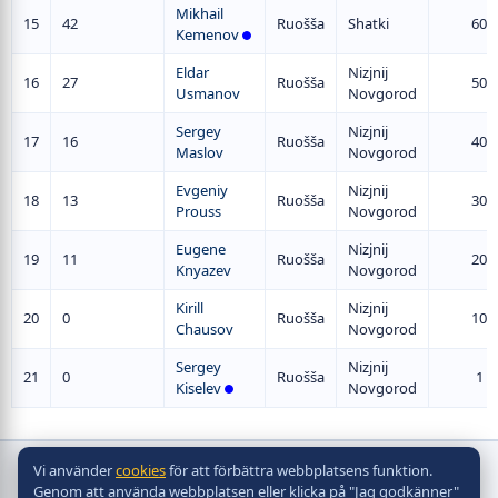
Mikhail
15
42
Ruošša
Shatki
60
Kemenov
Eldar
Nizjnij
16
27
Ruošša
50
Usmanov
Novgorod
Sergey
Nizjnij
17
16
Ruošša
40
Maslov
Novgorod
Evgeniy
Nizjnij
18
13
Ruošša
30
Prouss
Novgorod
Eugene
Nizjnij
19
11
Ruošša
20
Knyazev
Novgorod
Kirill
Nizjnij
20
0
Ruošša
10
Chausov
Novgorod
Sergey
Nizjnij
21
0
Ruošša
1
Kiselev
Novgorod
Vi använder
cookies
för att förbättra webbplatsens funktion.
Copyright © bordshockeyförbund
Genom att använda webbplatsen eller klicka på "Jag godkänner"
2010 - 2026