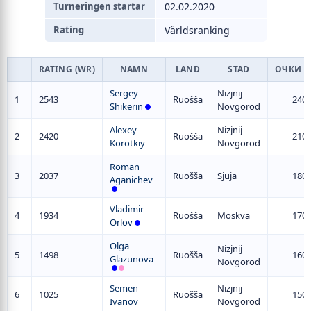
Turneringen startar
02.02.2020
Rating
Världsranking
RATING (WR)
NAMN
LAND
STAD
ОЧКИ 
Sergey
Nizjnij
1
2543
Ruošša
240
Shikerin
Novgorod
Alexey
Nizjnij
2
2420
Ruošša
210
Korotkiy
Novgorod
Roman
3
2037
Ruošša
Sjuja
180
Aganichev
Vladimir
4
1934
Ruošša
Moskva
170
Orlov
Olga
Nizjnij
5
1498
Ruošša
160
Glazunova
Novgorod
Semen
Nizjnij
6
1025
Ruošša
150
Ivanov
Novgorod