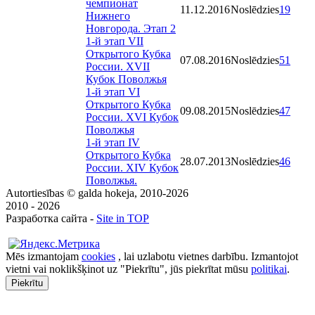
чемпионат
11.12.2016
Noslēdzies
19
Нижнего
Новгорода. Этап 2
1-й этап VII
Открытого Кубка
07.08.2016
Noslēdzies
51
России. XVII
Кубок Поволжья
1-й этап VI
Открытого Кубка
09.08.2015
Noslēdzies
47
России. XVI Кубок
Поволжья
1-й этап IV
Открытого Кубка
28.07.2013
Noslēdzies
46
России. XIV Кубок
Поволжья.
Autortiesības © galda hokeja, 2010-2026
2010 - 2026
Разработка сайта -
Site in TOP
Mēs izmantojam
cookies
, lai uzlabotu vietnes darbību. Izmantojot
vietni vai noklikšķinot uz "Piekrītu", jūs piekrītat mūsu
politikai
.
Piekrītu