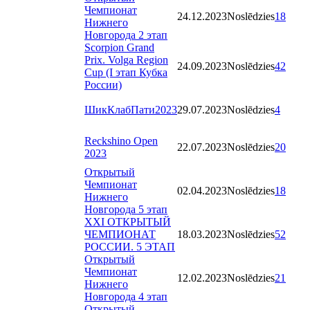
Чемпионат
24.12.2023
Noslēdzies
18
Нижнего
Новгорода 2 этап
Scorpion Grand
Prix. Volga Region
24.09.2023
Noslēdzies
42
Cup (I этап Кубка
России)
ШикКлабПати2023
29.07.2023
Noslēdzies
4
Reckshino Open
22.07.2023
Noslēdzies
20
2023
Открытый
Чемпионат
02.04.2023
Noslēdzies
18
Нижнего
Новгорода 5 этап
XXI ОТКРЫТЫЙ
ЧЕМПИОНАТ
18.03.2023
Noslēdzies
52
РОССИИ. 5 ЭТАП
Открытый
Чемпионат
12.02.2023
Noslēdzies
21
Нижнего
Новгорода 4 этап
Открытый