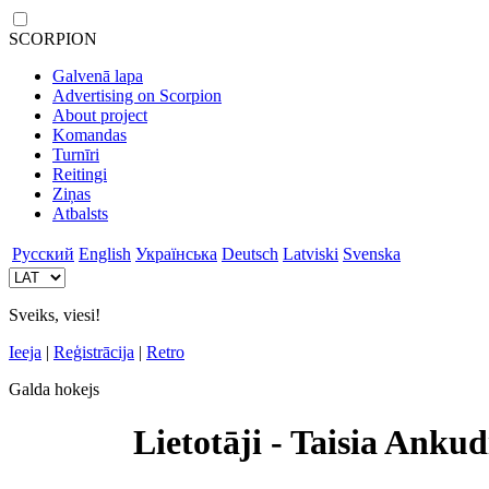
SCORPION
Galvenā lapa
Advertising on Scorpion
About project
Komandas
Turnīri
Reitingi
Ziņas
Atbalsts
Русский
English
Українська
Deutsch
Latviski
Svenska
Sveiks, viesi!
Ieeja
|
Reģistrācija
|
Retro
Galda hokejs
Lietotāji - Taisia Anku