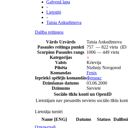
Galvenā lapa
›
Lietotāji
›
Taisia Ankudimova
Dalība reitingos
Vārds Uzvārds
Taisia Ankudimova
Pasaules reitinga punkti
757 — 822 vieta (ID
Scorpion Pasaules rangs
1006 — 449 vieta
Kategorijas
●
Valsts
Krievija
Pilsēta
Nizhniy Novgorod
Komandas
Fenix
Iepriekš spēlējis komandās
Феникс
Dzimšanas datums
03.06.2000
Dzimums
Sieviete
Sociālo tīklu konti un OpenID
Lietotājam nav piesaistīts neviens sociālo tīklu kont
Lietotāja turnīri
Name [ENG]
Datums
Statuss
Dalībn
Открытый