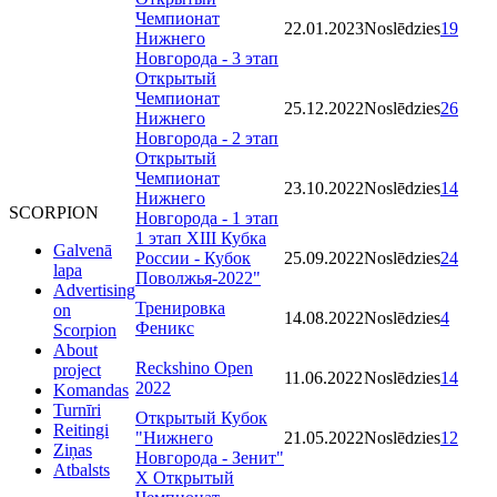
Чемпионат
22.01.2023
Noslēdzies
19
Нижнего
Новгорода - 3 этап
Открытый
Чемпионат
25.12.2022
Noslēdzies
26
Нижнего
Новгорода - 2 этап
Открытый
Чемпионат
23.10.2022
Noslēdzies
14
Нижнего
SCORPION
Новгорода - 1 этап
1 этап XIII Кубка
Galvenā
России - Кубок
25.09.2022
Noslēdzies
24
lapa
Поволжья-2022"
Advertising
Тренировка
on
14.08.2022
Noslēdzies
4
Феникс
Scorpion
About
Reckshino Open
project
11.06.2022
Noslēdzies
14
2022
Komandas
Turnīri
Открытый Кубок
Reitingi
"Нижнего
21.05.2022
Noslēdzies
12
Ziņas
Новгорода - Зенит"
Atbalsts
X Открытый