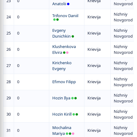
23
0
Krievija
Anatolii
Novgorod
Nizhniy
Trifonov Daniil
24
0
Krievija
Novgorod
Evgeny
Nizhniy
25
0
Krievija
Dunichkin
Novgorod
Klushenkova
Nizhniy
26
0
Krievija
Elvira
Novgorod
Kirichenko
Nizhniy
27
0
Krievija
Evgeny
Novgorod
Nizhniy
28
0
Efimov Filipp
Krievija
Novgorod
Nizhniy
29
0
Hozin Ilya
Krievija
Novgorod
Nizhniy
30
0
Hozin Kirill
Krievija
Novgorod
Mochalina
Nizhniy
31
0
Krievija
Mariya
Novgorod