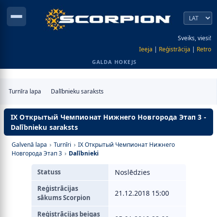
Sveiks, viesi!
Ieeja
|
Reģistrācija
|
Retro
GALDA HOKEJS
Turnīra lapa
Dalībnieku saraksts
IX Открытый Чемпионат Нижнего Новгорода Этап 3 -
Dalībnieku saraksts
Galvenā lapa
›
Turnīri
›
IX Открытый Чемпионат Нижнего
Новгорода Этап 3
›
Dalībnieki
Statuss
Noslēdzies
Reģistrācijas
21.12.2018 15:00
sākums Scorpion
Reģistrācijas beigas