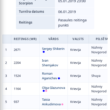
05.01.2019 23:00
Scorpion
Turnīra datums
06.01.2019
Pasaules reitinga
Reitings
punkti
REITINGS (WR)
VĀRDS
VALSTS
PILSĒTA
Nizhniy
Sergey Shikerin
1
2671
Krievija
Novgorod
Ivan
Nizhniy
2
2204
Krievija
Shemjakov
Novgorod
Roman
3
1524
Krievija
Shuya
Aganichev
Nizhniy
Olga Glazunova
4
1164
Krievija
Novgorod
Taisia
Nizhniy
5
937
Krievija
Ankudimova
Novgorod