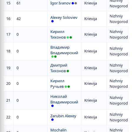
Nizhniy
15
61
Igor Ivanov
Krievija
Novgorod
Nizhniy
Alexey Soloviev
16
42
Krievija
Novgorod
Кирилл
Nizhniy
17
0
Krievija
Тихонов
Novgorod
Владимир
Nizhniy
18
0
Krievija
Владимирский
Novgorod
Дмитрий
Nizhniy
19
0
Krievija
Тихонов
Novgorod
Кирилл
Nizhniy
20
0
Krievija
Ручьев
Novgorod
Николай
Nizhniy
21
0
Krievija
Владимирский
Novgorod
Nizhniy
Zarubin Alexey
22
0
Krievija
Novgorod
Mochalin
Nizhniy