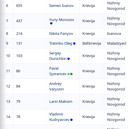
Nizhniy
6
655
Semen Ivanov
Krievija
Novgorod
Nizhniy
Yuriy Morozov
7
437
Krievija
Novgorod
8
214
Nikita Panyov
Krievija
Ivanova
9
131
Tratinko Oleg
Baltkrievija
Maladzyech
Sergey
Nizhniy
10
103
Krievija
Dunichkin
Novgorod
Pavel
Nizhniy
11
86
Krievija
Syzrancev
Novgorod
Andrey
Nizhniy
12
84
Krievija
Varyutin
Novgorod
Nizhniy
13
79
Larin Maksim
Krievija
Novgorod
Vladimir
Nizhniy
14
78
Krievija
Kudryavcev
Novgorod