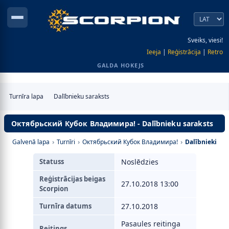
Sveiks, viesi!
Ieeja
|
Reģistrācija
|
Retro
GALDA HOKEJS
Turnīra lapa
Dalībnieku saraksts
Октябрьский Кубок Владимира! - Dalībnieku saraksts
Galvenā lapa
›
Turnīri
›
Октябрьский Кубок Владимира!
›
Dalībnieki
Statuss
Noslēdzies
Reģistrācijas beigas
27.10.2018 13:00
Scorpion
Turnīra datums
27.10.2018
Pasaules reitinga
Reitings