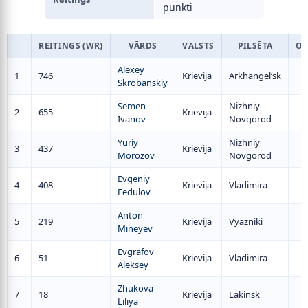
punkti
REITINGS (WR)
VĀRDS
VALSTS
PILSĒTA
ОЧ
Alexey
1
746
Krievija
Arkhangel’sk
Skrobanskiy
Semen
Nizhniy
2
655
Krievija
Ivanov
Novgorod
Yuriy
Nizhniy
3
437
Krievija
Morozov
Novgorod
Evgeniy
4
408
Krievija
Vladimira
Fedulov
Anton
5
219
Krievija
Vyazniki
Mineyev
Evgrafov
6
51
Krievija
Vladimira
Aleksey
Zhukova
7
18
Krievija
Lakinsk
Liliya