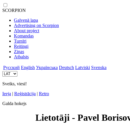
SCORPION
Galvenā lapa
Advertising on Scorpion
About project
Komandas
Turnīri
Reitingi
Ziņas
Atbalsts
Русский
English
Українська
Deutsch
Latviski
Svenska
Sveiks, viesi!
Ieeja
|
Reģistrācija
|
Retro
Galda hokejs
Lietotāji - Pavel Boriso