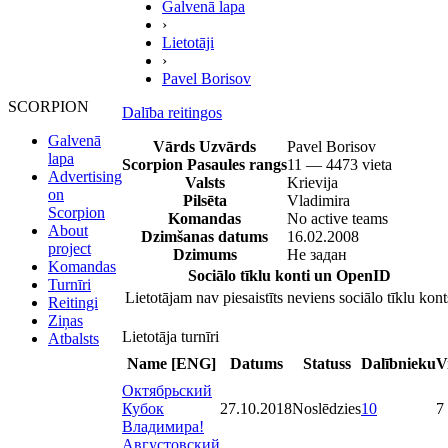
Galvenā lapa
›
Lietotāji
›
Pavel Borisov
SCORPION
Dalība reitingos
Galvenā
Vārds Uzvārds
Pavel Borisov
lapa
Scorpion Pasaules rangs
11 — 4473 vieta
Advertising
Valsts
Krievija
on
Pilsēta
Vladimira
Scorpion
Komandas
No active teams
About
Dzimšanas datums
16.02.2008
project
Dzimums
Не задан
Komandas
Sociālo tīklu konti un OpenID
Turnīri
Lietotājam nav piesaistīts neviens sociālo tīklu kont
Reitingi
Ziņas
Lietotāja turnīri
Atbalsts
Name [ENG]
Datums
Statuss
Dalībnieku
V
Октябрьский
Кубок
27.10.2018
Noslēdzies
10
7
Владимира!
Августовский