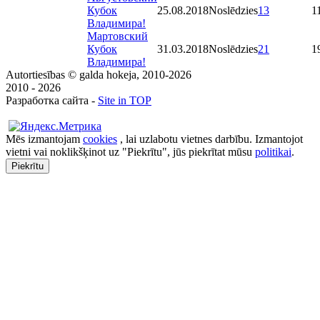
Кубок
25.08.2018
Noslēdzies
13
1
Владимира!
Мартовский
Кубок
31.03.2018
Noslēdzies
21
1
Владимира!
Autortiesības © galda hokeja, 2010-2026
2010 - 2026
Разработка сайта -
Site in TOP
Mēs izmantojam
cookies
, lai uzlabotu vietnes darbību. Izmantojot
vietni vai noklikšķinot uz "Piekrītu", jūs piekrītat mūsu
politikai
.
Piekrītu