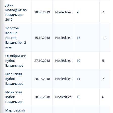
День
молодежи во
28.06.2019
Noslēdzies
9
7
Владимире
2019
Золотое
Кольцо
России.
15.12.2018
Noslēdzies
18
11
Владимир - 2
этап
Октябрьский
Кубок
27.10.2018
Noslēdzies
10
5
Владимира!
Июльский
Кубок
28.07.2018
Noslēdzies
11
7
Владимира!
Июньский
Кубок
30.06.2018
Noslēdzies
10
6
Владимира!
Мартовский