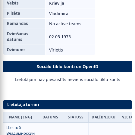
Valsts
Krievija
Pilsēta
Vladimira
Komandas
No active teams
Dzimšanas
02.05.1975
datums
Dzimums
Vīrietis
Sociālo tīklu konti un OpenID
Lietotājam nav piesaistīts neviens sociālo tīklu konts
Lietotāja turnīri
NAME [ENG]
DATUMS
STATUSS
DALĪBNIEKU
VIETA
Шестой
Владимирский