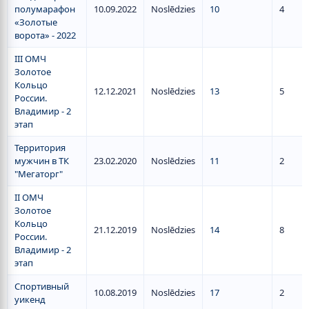
полумарафон
10.09.2022
Noslēdzies
10
4
«Золотые
ворота» - 2022
III ОМЧ
Золотое
Кольцо
12.12.2021
Noslēdzies
13
5
России.
Владимир - 2
этап
Территория
мужчин в ТК
23.02.2020
Noslēdzies
11
2
"Мегаторг"
II ОМЧ
Золотое
Кольцо
21.12.2019
Noslēdzies
14
8
России.
Владимир - 2
этап
Спортивный
10.08.2019
Noslēdzies
17
2
уикенд