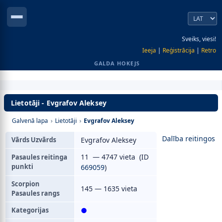
Sveiks, viesi!
Ieeja
|
Reģistrācija
|
Retro
GALDA HOKEJS
Lietotāji - Evgrafov Aleksey
Galvenā lapa
›
Lietotāji
›
Evgrafov Aleksey
Dalība reitingos
Vārds Uzvārds
Evgrafov Aleksey
11 — 4747 vieta (ID
Pasaules reitinga
punkti
669059
)
Scorpion
145 — 1635 vieta
Pasaules rangs
Kategorijas
●