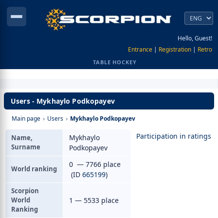
Hello, Guest!
Entrance
|
Registration
|
Retro
TABLE HOCKEY
Users - Mykhaylo Podkopayev
Main page
›
Users
›
Mykhaylo Podkopayev
Participation in ratings
Mykhaylo
Name,
Surname
Podkopayev
0 — 7766 place
World ranking
(ID
665199
)
Scorpion
World
1 — 5533 place
Ranking