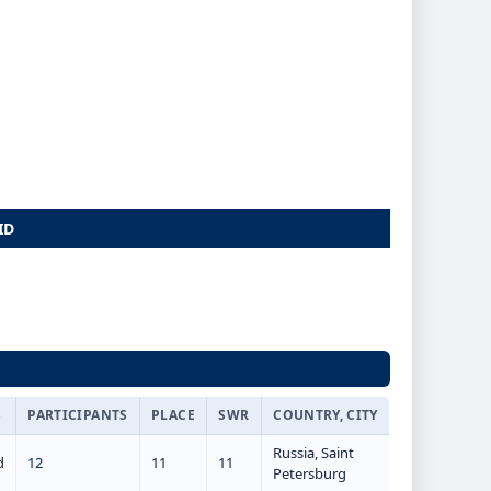
ID
S
PARTICIPANTS
PLACE
SWR
COUNTRY, CITY
Russia, Saint
d
12
11
11
Petersburg