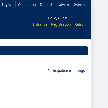
English
Українська
Deutsch
Latviski
Svenska
Hello, Guest!
Entrance
|
Registration
|
Retro
Participation in ratings