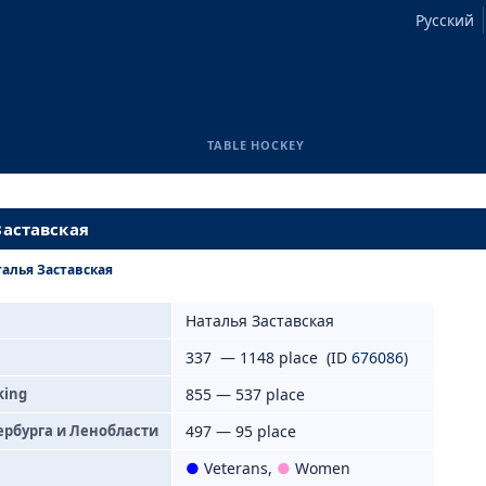
Русский
TABLE HOCKEY
Заставская
алья Заставская
Наталья Заставская
337 — 1148 place (ID
676086
)
king
855 — 537 place
ербурга и Ленобласти
497 — 95 place
●
Veterans
,
●
Women