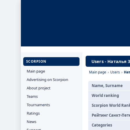
Users - Наталья 
SCORPION
Main page
Main page
›
Users
›
Нат
Advertising on Scorpion
Name, Surname
About project
World ranking
Teams
Tournaments
Scorpion World Ran
Ratings
Рейтинг Санкт-Пет
News
Categories