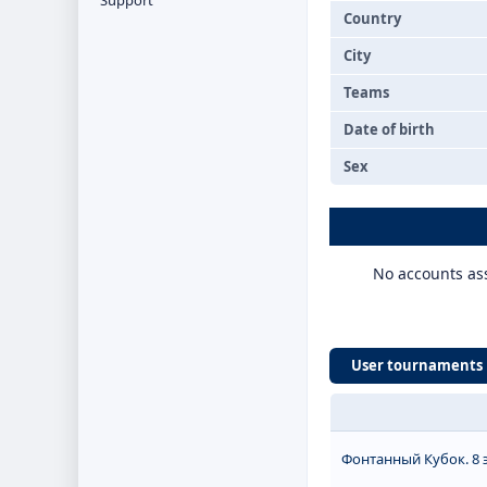
Support
Country
City
Teams
Date of birth
Sex
No accounts ass
User tournaments
Фонтанный Кубок. 8 