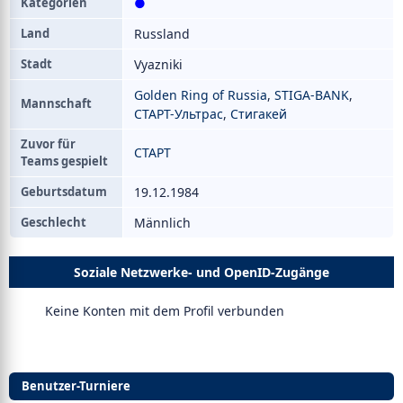
Kategorien
●
Land
Russland
Stadt
Vyazniki
Golden Ring of Russia
,
STIGA-BANK
,
Mannschaft
СТАРТ-Ультрас
,
Стигакей
Zuvor für
СТАРТ
Teams gespielt
Geburtsdatum
19.12.1984
Geschlecht
Männlich
Soziale Netzwerke- und OpenID-Zugänge
Keine Konten mit dem Profil verbunden
Benutzer-Turniere