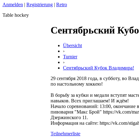
Anmelden
|
Registrierung
|
Retro
Table hockey
Сентябрьский Кубо
Übersicht
›
Turnier
›
Сентябрьский Кубок Владимира!
29 сентября 2018 года, в субботу, во Вл
по настольному хоккею!
В борьбу за кубки и медали вступят маст
навыков. Всех приглашаем! И ждём!
Начало соревнований: 13:00, окончание в
пивоварня "Макс Брой" https://vk.com/max
Дзержинского 11.
Информация на сайте: https://vk.com/stig
Teilnehmerliste