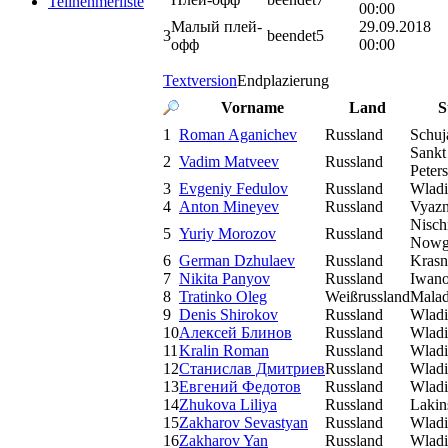
Teilnehmerliste
00:00
Малый плей-
29.09.2018
3
beendet
5
офф
00:00
Textversion
Endplazierung
Vorname
Land
S
1
Roman Aganichev
Russland
Schuj
Sankt
2
Vadim Matveev
Russland
Peter
3
Evgeniy Fedulov
Russland
Wladi
4
Anton Mineyev
Russland
Vyazn
Nisch
5
Yuriy Morozov
Russland
Nowg
6
German Dzhulaev
Russland
Krasn
7
Nikita Panyov
Russland
Iwan
8
Tratinko Oleg
Weißrussland
Mala
9
Denis Shirokov
Russland
Wladi
10
Алексей Блинов
Russland
Wladi
11
Kralin Roman
Russland
Wladi
12
Станислав Дмитриев
Russland
Wladi
13
Евгений Федотов
Russland
Wladi
14
Zhukova Liliya
Russland
Lakin
15
Zakharov Sevastyan
Russland
Wladi
16
Zakharov Yan
Russland
Wladi