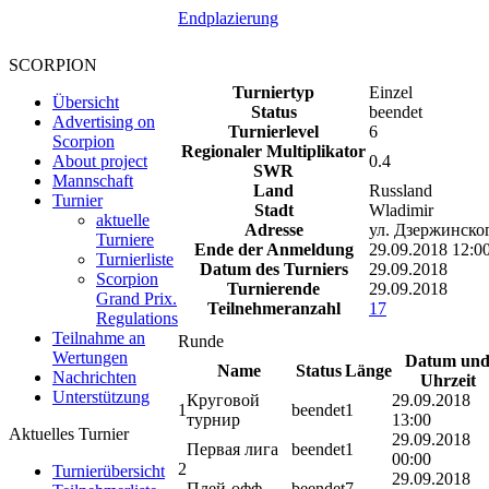
Endplazierung
SCORPION
Turniertyp
Einzel
Übersicht
Status
beendet
Advertising on
Turnierlevel
6
Scorpion
Regionaler Multiplikator
0.4
About project
SWR
Mannschaft
Land
Russland
Turnier
Stadt
Wladimir
aktuelle
Adresse
ул. Дзержинско
Turniere
Ende der Anmeldung
29.09.2018 12:0
Turnierliste
Datum des Turniers
29.09.2018
Scorpion
Turnierende
29.09.2018
Grand Prix.
Teilnehmeranzahl
17
Regulations
Teilnahme an
Runde
Wertungen
Datum un
Name
Status
Länge
Nachrichten
Uhrzeit
Unterstützung
Круговой
29.09.2018
1
beendet
1
турнир
13:00
Aktuelles Turnier
29.09.2018
Первая лига
beendet
1
00:00
2
Turnierübersicht
29.09.2018
Плей-офф
beendet
7