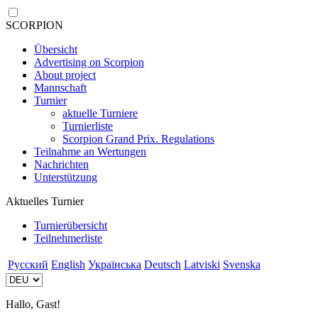
SCORPION
Übersicht
Advertising on Scorpion
About project
Mannschaft
Turnier
aktuelle Turniere
Turnierliste
Scorpion Grand Prix. Regulations
Teilnahme an Wertungen
Nachrichten
Unterstützung
Aktuelles Turnier
Turnierübersicht
Teilnehmerliste
Русский
English
Українська
Deutsch
Latviski
Svenska
Hallo, Gast!