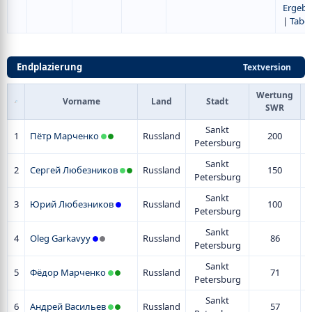
Ergebn
|
Tabel
Endplazierung
Textversion
Wertung
Vorname
Land
Stadt
SWR
Sankt
1
Пётр Марченко
Russland
200
Petersburg
Sankt
2
Сергей Любезников
Russland
150
Petersburg
Sankt
3
Юрий Любезников
Russland
100
Petersburg
Sankt
4
Oleg Garkavyy
Russland
86
Petersburg
Sankt
5
Фёдор Марченко
Russland
71
Petersburg
Sankt
6
Андрей Васильев
Russland
57