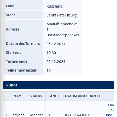
Land
Russland
Stadt
Sankt Petersburg
Малый проспект
Adresse
14
Василеостровская
Datum des Turniers
05.12.2024
Startzeit
19.30
Turnierende
05.12.2024
Teilnehmeranzahl
10
Runde
NAME
STATUS
LÄNGE
DATUM UND UHRZEIT
Teilne
|
Spiel
2
группа
beendet
1
05.12.2024 00:00
und