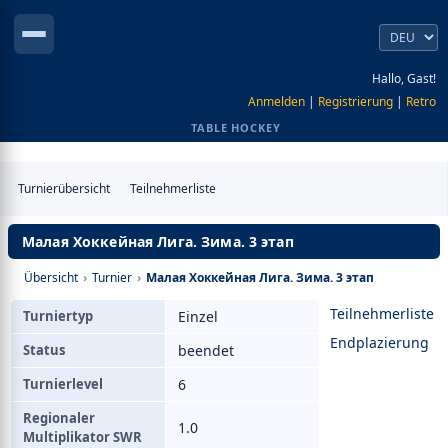
Hallo, Gast!
Anmelden
|
Registrierung
|
Retro
TABLE HOCKEY
Turnierübersicht
Teilnehmerliste
Малая Хоккейная Лига. Зима. 3 этап
Übersicht
›
Turnier
›
Малая Хоккейная Лига. Зима. 3 этап
Teilnehmerliste
Turniertyp
Einzel
Endplazierung
Status
beendet
Turnierlevel
6
Regionaler
1.0
Multiplikator SWR