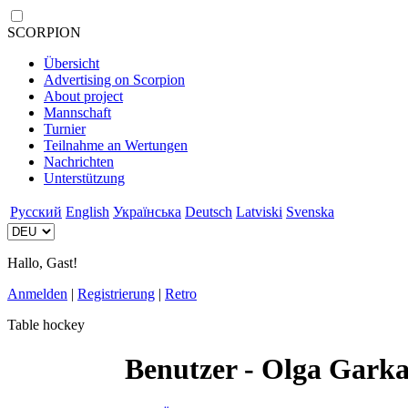
SCORPION
Übersicht
Advertising on Scorpion
About project
Mannschaft
Turnier
Teilnahme an Wertungen
Nachrichten
Unterstützung
Русский
English
Українська
Deutsch
Latviski
Svenska
Hallo, Gast!
Anmelden
|
Registrierung
|
Retro
Table hockey
Benutzer - Olga Gark