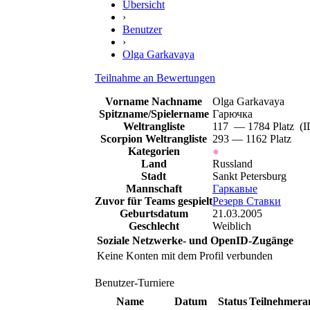
Übersicht
›
Benutzer
›
Olga Garkavaya
Teilnahme an Bewertungen
Vorname Nachname
Olga Garkavaya
Spitzname/Spielername
Гарючка
Weltrangliste
117 — 1784 Platz (
Scorpion Weltrangliste
293 — 1162 Platz
Kategorien
●
Land
Russland
Stadt
Sankt Petersburg
Mannschaft
Гаркавые
Zuvor für Teams gespielt
Резерв Ставки
Geburtsdatum
21.03.2005
Geschlecht
Weiblich
Soziale Netzwerke- und OpenID-Zugänge
Keine Konten mit dem Profil verbunden
Benutzer-Turniere
Name
Datum
Status
Teilnehmera