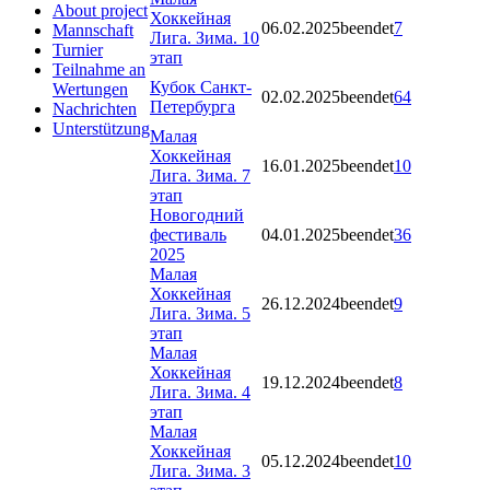
About project
Хоккейная
06.02.2025
beendet
7
Mannschaft
Лига. Зима. 10
Turnier
этап
Teilnahme an
Кубок Санкт-
Wertungen
02.02.2025
beendet
64
Петербурга
Nachrichten
Unterstützung
Малая
Хоккейная
16.01.2025
beendet
10
Лига. Зима. 7
этап
Новогодний
фестиваль
04.01.2025
beendet
36
2025
Малая
Хоккейная
26.12.2024
beendet
9
Лига. Зима. 5
этап
Малая
Хоккейная
19.12.2024
beendet
8
Лига. Зима. 4
этап
Малая
Хоккейная
05.12.2024
beendet
10
Лига. Зима. 3