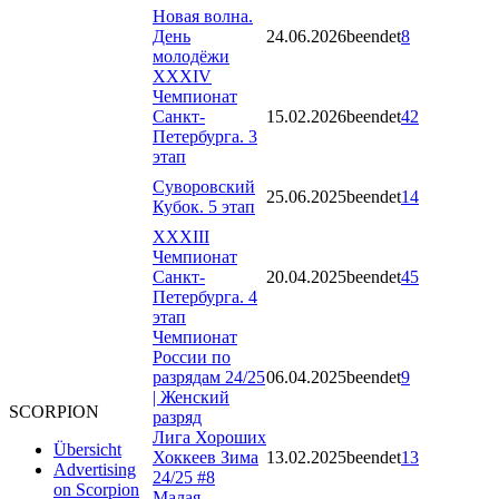
Новая волна.
День
24.06.2026
beendet
8
молодёжи
XXXIV
Чемпионат
Санкт-
15.02.2026
beendet
42
Петербурга. 3
этап
Суворовский
25.06.2025
beendet
14
Кубок. 5 этап
XXXIII
Чемпионат
Санкт-
20.04.2025
beendet
45
Петербурга. 4
этап
Чемпионат
России по
разрядам 24/25
06.04.2025
beendet
9
| Женский
SCORPION
разряд
Лига Хороших
Übersicht
Хоккеев Зима
13.02.2025
beendet
13
Advertising
24/25 #8
on Scorpion
Малая