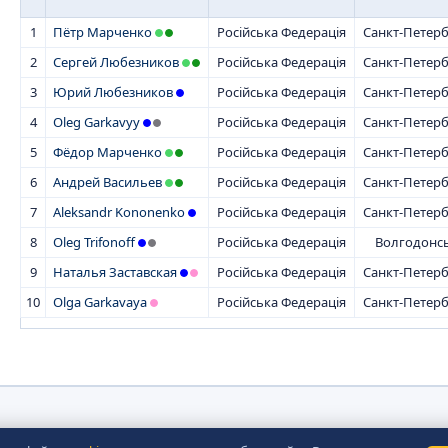
1
Пётр Марченко
Російська Федерація
Санкт-Петер
2
Сергей Любезников
Російська Федерація
Санкт-Петер
3
Юрий Любезников
Російська Федерація
Санкт-Петер
4
Oleg Garkavyy
Російська Федерація
Санкт-Петер
5
Фёдор Марченко
Російська Федерація
Санкт-Петер
6
Андрей Васильев
Російська Федерація
Санкт-Петер
7
Aleksandr Kononenko
Російська Федерація
Санкт-Петер
8
Oleg Trifonoff
Російська Федерація
Волгодонс
9
Наталья Заставская
Російська Федерація
Санкт-Петер
10
Olga Garkavaya
Російська Федерація
Санкт-Петер