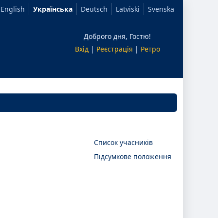
English
Українська
Deutsch
Latviski
Svenska
Доброго дня, Гостю!
Вхід
|
Реєстрація
|
Ретро
Список учасників
Підсумкове положення