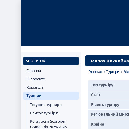
Малая Хоккейная
SCORPION
Главная
Главная
›
Турніри
›
Ма
О проекте
Тип турніру
Команди
Стан
Турніри
Текущие турниры
Рівень турніру
Список турнірів
Регіональний мно
Регламент Scorpion
Країна
Grand Prix 2025/2026