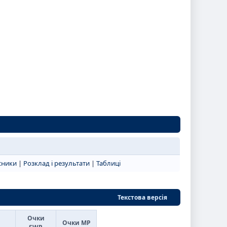
сники
|
Розклад і результати
|
Таблиці
Текстова версія
Очки
Очки МР