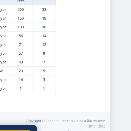
SWR
бург
200
33
бург
150
18
бург
100
16
бург
86
14
бург
71
12
бург
57
9
бург
43
7
ьк
29
5
бург
14
3
бург
1
1
Copyright © Скорпіон Настольно-хокейні системи
2010 - 2026