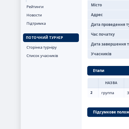
Місто
Рейтинги
Адрес
Новости
Підтримка
Дата проведення т
Час початку
ПОТОЧНИЙ ТУРНІР
Дата завершення т
Сторінка турніру
Учасників
Список учасників
Етапи
НАЗВА
2
группа
Підсумкове поло