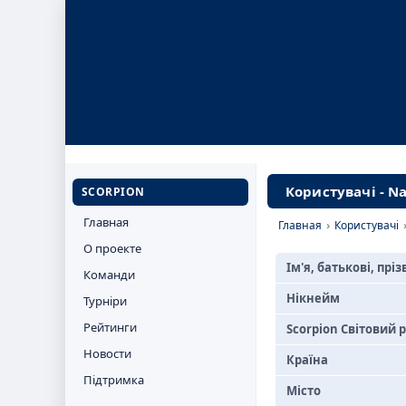
Користувачі - N
SCORPION
Главная
Главная
›
Користувачі
О проекте
Ім'я, батькові, прі
Команди
Нікнейм
Турніри
Рейтинги
Scorpion Світовий 
Новости
Країна
Підтримка
Місто