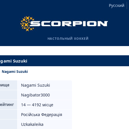
Русский
НАСТОЛЬНЫЙ ХОККЕЙ
agami Suzuki
›
Nagami Suzuki
звище
Nagami Suzuki
Nagibator3000
рейтинг
14 — 4192 місце
Російська Федерація
Uzkakaleika