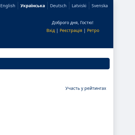
English
Українська
Deutsch
Latviski
Svenska
Доброго дня, Гостю!
Вхід
|
Реєстрація
|
Ретро
Участь у рейтингах