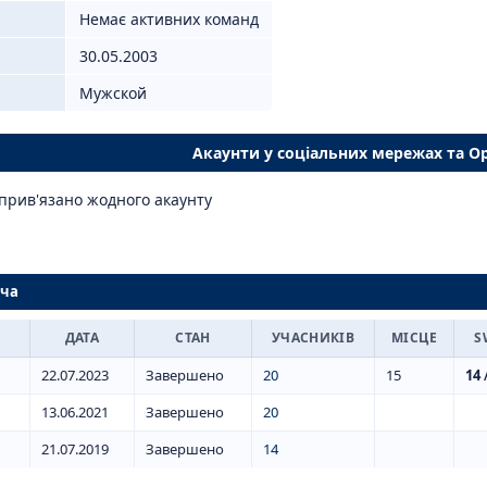
Немає активних команд
30.05.2003
Мужской
Акаунти у соціальних мережах та O
прив'язано жодного акаунту
ача
ДАТА
СТАН
УЧАСНИКІВ
МІСЦЕ
S
22.07.2023
Завершено
20
15
14
/
13.06.2021
Завершено
20
21.07.2019
Завершено
14