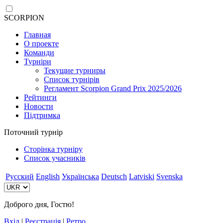
SCORPION
Главная
О проекте
Команди
Турніри
Текущие турниры
Список турнірів
Регламент Scorpion Grand Prix 2025/2026
Рейтинги
Новости
Підтримка
Поточний турнір
Сторінка турніру
Список учасників
Русский
English
Українська
Deutsch
Latviski
Svenska
Доброго дня, Гостю!
Вхід
|
Реєстрація
|
Ретро