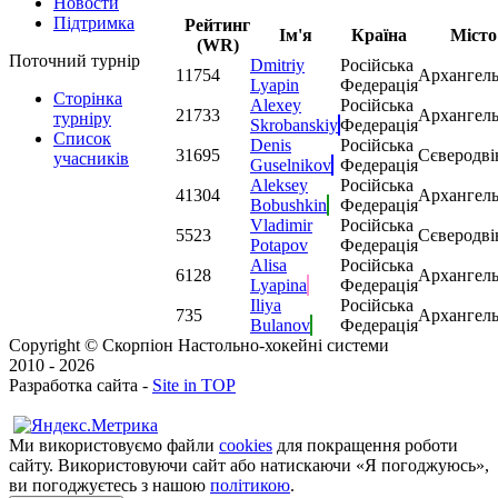
Новости
Підтримка
Рейтинг
Ім'я
Країна
Місто
(WR)
Поточний турнір
Dmitriy
Російська
1
1754
Архангель
Lyapin
Федерація
Сторінка
Alexey
Російська
2
1733
Архангель
турніру
Skrobanskiy
Федерація
Список
Denis
Російська
3
1695
Сєверодві
учасників
Guselnikov
Федерація
Aleksey
Російська
4
1304
Архангель
Bobushkin
Федерація
Vladimir
Російська
5
523
Сєверодві
Potapov
Федерація
Alisa
Російська
6
128
Архангель
Lyapina
Федерація
Iliya
Російська
7
35
Архангель
Bulanov
Федерація
Copyright © Скорпіон Настольно-хокейні системи
2010 - 2026
Разработка сайта -
Site in TOP
Ми використовуємо файли
cookies
для покращення роботи
сайту. Використовуючи сайт або натискаючи «Я погоджуюсь»,
ви погоджуєтесь з нашою
політикою
.