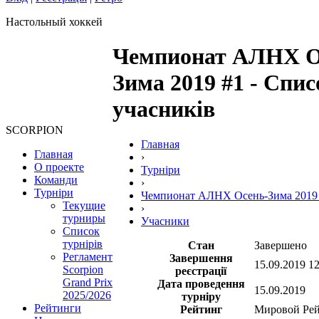
Настольный хоккей
Чемпионат АЛНХ О
Зима 2019 #1 - Спис
учасників
SCORPION
Главная
Главная
›
О проекте
Турніри
Команди
›
Турніри
Чемпионат АЛНХ Осень-Зима 2019
Текущие
›
турниры
Учасники
Список
турнірів
Стан
Завершено
Регламент
Завершення
15.09.2019 12
Scorpion
реєстрації
Grand Prix
Дата проведення
15.09.2019
2025/2026
турніру
Рейтинги
Рейтинг
Мировой Ре