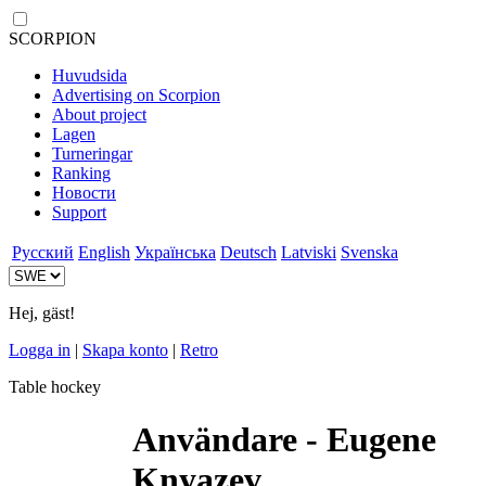
SCORPION
Huvudsida
Advertising on Scorpion
About project
Lagen
Turneringar
Ranking
Новости
Support
Русский
English
Українська
Deutsch
Latviski
Svenska
Hej, gäst!
Logga in
|
Skapa konto
|
Retro
Table hockey
Användare - Eugene
Knyazev