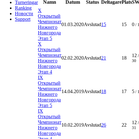
Namn
Datum
Status
Deltagare
Plats
S
Turneringar
Ranking
X
Новости
Открытый
Support
Чемпионат
01.03.2020
Avslutad
15
15
0
/ 
Нижнего
Новгорода
Этап 5
X
Открытый
Чемпионат
12
/
02.02.2020
Avslutad
21
18
Нижнего
30
Новгорода
Этап 4
IX
Открытый
Чемпионат
14.04.2019
Avslutad
18
17
5
/ 
Нижнего
Новгорода
Этап 5
IX
Открытый
Чемпионат
12
/
10.02.2019
Avslutad
26
22
Нижнего
31
Новгорода
Этап 4