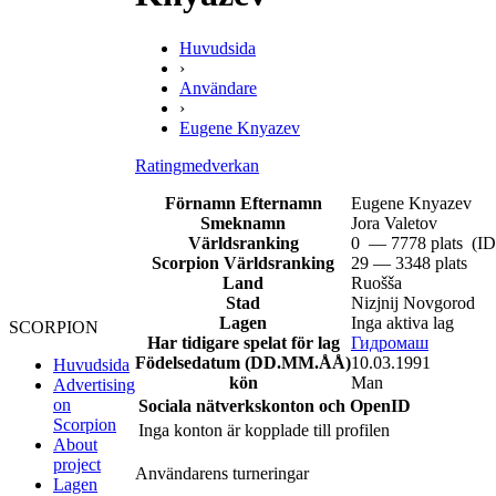
Huvudsida
›
Användare
›
Eugene Knyazev
Ratingmedverkan
Förnamn Efternamn
Eugene Knyazev
Smeknamn
Jora Valetov
Världsranking
0 — 7778 plats (I
Scorpion Världsranking
29 — 3348 plats
Land
Ruošša
Stad
Nizjnij Novgorod
Lagen
Inga aktiva lag
SCORPION
Har tidigare spelat för lag
Гидромаш
Födelsedatum (DD.MM.ÅÅ)
10.03.1991
Huvudsida
kön
Man
Advertising
on
Sociala nätverkskonton och OpenID
Scorpion
Inga konton är kopplade till profilen
About
project
Användarens turneringar
Lagen