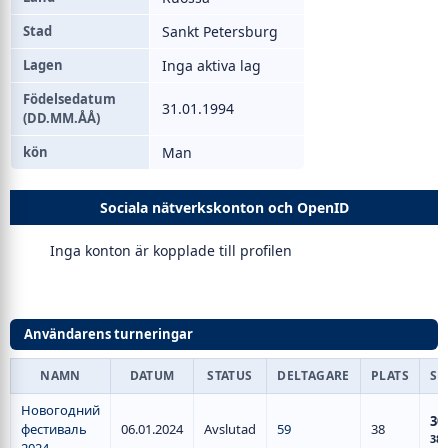
Stad
Sankt Petersburg
Lagen
Inga aktiva lag
Födelsedatum
31.01.1994
(DD.MM.ÅÅ)
kön
Man
Sociala nätverkskonton och OpenID
Inga konton är kopplade till profilen
Användarens turneringar
NAMN
DATUM
STATUS
DELTAGARE
PLATS
S
Новогодний
30
фестиваль
06.01.2024
Avslutad
59
38
38