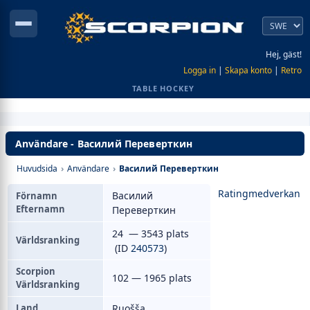
Hej, gäst!
Logga in
|
Skapa konto
|
Retro
TABLE HOCKEY
Användare - Василий Переверткин
Huvudsida
›
Användare
›
Василий Переверткин
Ratingmedverkan
Василий
Förnamn
Efternamn
Переверткин
24 — 3543 plats
Världsranking
(ID
240573
)
Scorpion
102 — 1965 plats
Världsranking
Land
Ruošša