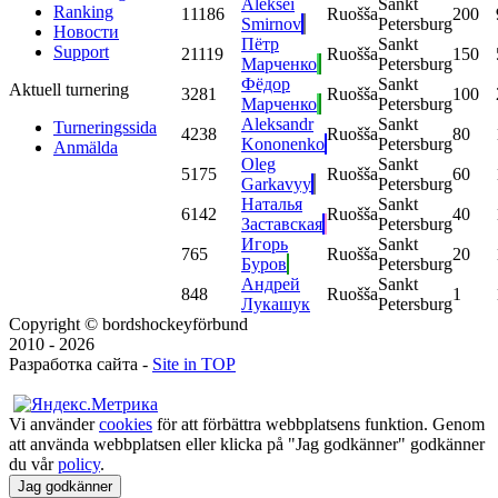
Aleksei
Sankt
Ranking
1
1186
Ruošša
200
Smirnov
Petersburg
Новости
Пётр
Sankt
Support
2
1119
Ruošša
150
Марченко
Petersburg
Фёдор
Sankt
Aktuell turnering
3
281
Ruošša
100
Марченко
Petersburg
Aleksandr
Sankt
Turneringssida
4
238
Ruošša
80
Kononenko
Petersburg
Anmälda
Oleg
Sankt
5
175
Ruošša
60
Garkavyy
Petersburg
Наталья
Sankt
6
142
Ruošša
40
Заставская
Petersburg
Игорь
Sankt
7
65
Ruošša
20
Буров
Petersburg
Андрей
Sankt
8
48
Ruošša
1
Лукашук
Petersburg
Copyright © bordshockeyförbund
2010 - 2026
Разработка сайта -
Site in TOP
Vi använder
cookies
för att förbättra webbplatsens funktion. Genom
att använda webbplatsen eller klicka på "Jag godkänner" godkänner
du vår
policy
.
Jag godkänner