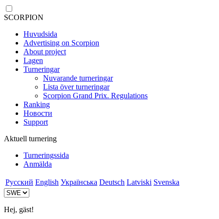
SCORPION
Huvudsida
Advertising on Scorpion
About project
Lagen
Turneringar
Nuvarande turneringar
Lista över turneringar
Scorpion Grand Prix. Regulations
Ranking
Новости
Support
Aktuell turnering
Turneringssida
Anmälda
Русский
English
Українська
Deutsch
Latviski
Svenska
Hej, gäst!