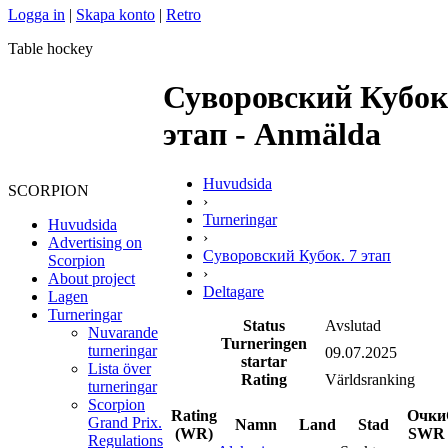
Logga in
|
Skapa konto
|
Retro
Table hockey
Суворовский Кубок
этап - Anmälda
Huvudsida
SCORPION
›
Turneringar
Huvudsida
›
Advertising on
Суворовский Кубок. 7 этап
Scorpion
›
About project
Deltagare
Lagen
Turneringar
Status
Avslutad
Nuvarande
Turneringen
turneringar
09.07.2025
startar
Lista över
Rating
Världsranking
turneringar
Scorpion
Rating
Очки
Grand Prix.
Namn
Land
Stad
(WR)
SWR
Regulations