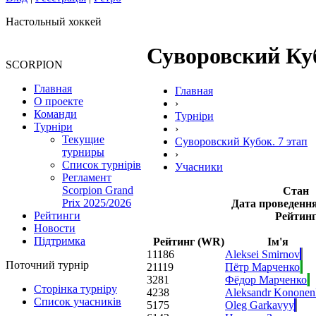
Настольный хоккей
Суворовский Куб
SCORPION
Главная
Главная
О проекте
›
Команди
Турніри
Турніри
›
Текущие
Суворовский Кубок. 7 этап
турниры
›
Список турнірів
Учасники
Регламент
Scorpion Grand
Стан
Prix 2025/2026
Дата проведення
Рейтинги
Рейтин
Новости
Підтримка
Рейтинг (WR)
Ім'я
1
1186
Aleksei Smirnov
Поточний турнір
2
1119
Пётр Марченко
3
281
Фёдор Марченко
Сторінка турніру
4
238
Aleksandr Kononen
Список учасників
5
175
Oleg Garkavyy