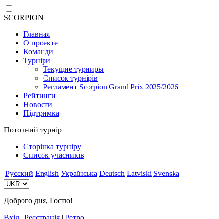
SCORPION
Главная
О проекте
Команди
Турніри
Текущие турниры
Список турнірів
Регламент Scorpion Grand Prix 2025/2026
Рейтинги
Новости
Підтримка
Поточний турнір
Сторінка турніру
Список учасників
Русский
English
Українська
Deutsch
Latviski
Svenska
Доброго дня, Гостю!
Вхід
|
Реєстрація
|
Ретро