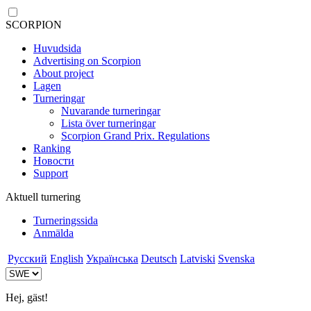
SCORPION
Huvudsida
Advertising on Scorpion
About project
Lagen
Turneringar
Nuvarande turneringar
Lista över turneringar
Scorpion Grand Prix. Regulations
Ranking
Новости
Support
Aktuell turnering
Turneringssida
Anmälda
Русский
English
Українська
Deutsch
Latviski
Svenska
Hej, gäst!