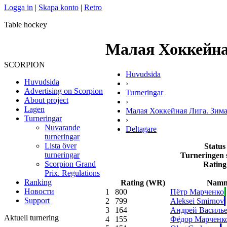
Logga in
|
Skapa konto
|
Retro
Table hockey
Малая Хоккейная
SCORPION
Huvudsida
Huvudsida
›
Advertising on Scorpion
Turneringar
About project
›
Lagen
Малая Хоккейная Лига. Зима.
Turneringar
›
Nuvarande
Deltagare
turneringar
Lista över
Status
turneringar
Turneringen 
Scorpion Grand
Rating
Prix. Regulations
Ranking
Rating (WR)
Nam
Новости
1
800
Пётр Марченко
Support
2
799
Aleksei Smirnov
3
164
Андрей Василь
Aktuell turnering
4
155
Фёдор Марченк