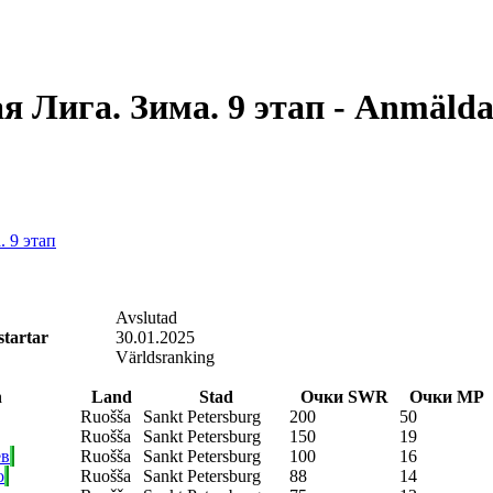
 Лига. Зима. 9 этап - Anmäld
 9 этап
Avslutad
startar
30.01.2025
Världsranking
n
Land
Stad
Очки SWR
Очки МР
Ruošša
Sankt Petersburg
200
50
Ruošša
Sankt Petersburg
150
19
ев
Ruošša
Sankt Petersburg
100
16
о
Ruošša
Sankt Petersburg
88
14