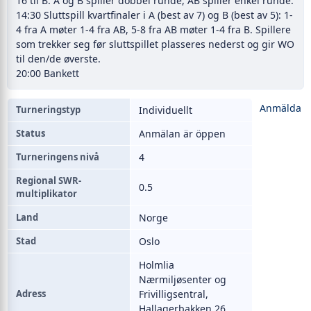
16 til B. A og B spiller dobbel runde, AB spiller enkel runde.
14:30 Sluttspill kvartfinaler i A (best av 7) og B (best av 5): 1-
4 fra A møter 1-4 fra AB, 5-8 fra AB møter 1-4 fra B. Spillere
som trekker seg før sluttspillet plasseres nederst og gir WO
til den/de øverste.
20:00 Bankett
Anmälda
Turneringstyp
Individuellt
Status
Anmälan är öppen
Turneringens nivå
4
Regional SWR-
0.5
multiplikator
Land
Norge
Stad
Oslo
Holmlia
Nærmiljøsenter og
Adress
Frivilligsentral,
Hallagerbakken 26,