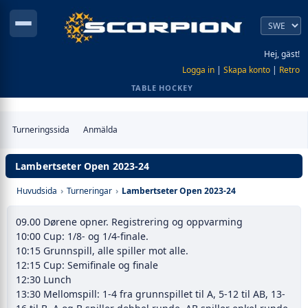
Hej, gäst!
Logga in
|
Skapa konto
|
Retro
TABLE HOCKEY
Turneringssida
Anmälda
Lambertseter Open 2023-24
Huvudsida
›
Turneringar
›
Lambertseter Open 2023-24
09.00 Dørene opner. Registrering og oppvarming
10:00 Cup: 1/8- og 1/4-finale.
10:15 Grunnspill, alle spiller mot alle.
12:15 Cup: Semifinale og finale
12:30 Lunch
13:30 Mellomspill: 1-4 fra grunnspillet til A, 5-12 til AB, 13-