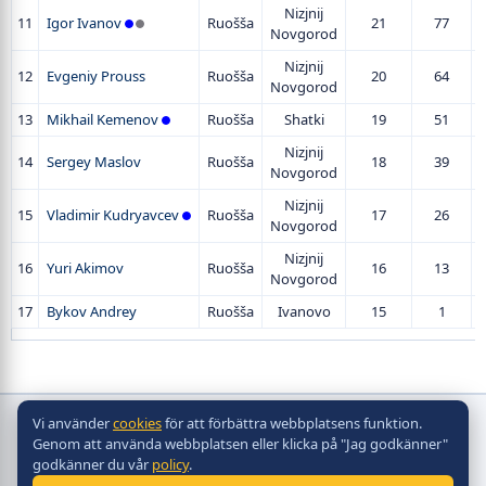
Nizjnij
11
Igor Ivanov
Ruošša
21
77
Novgorod
Nizjnij
12
Evgeniy Prouss
Ruošša
20
64
Novgorod
13
Mikhail Kemenov
Ruošša
Shatki
19
51
Nizjnij
14
Sergey Maslov
Ruošša
18
39
Novgorod
Nizjnij
15
Vladimir Kudryavcev
Ruošša
17
26
Novgorod
Nizjnij
16
Yuri Akimov
Ruošša
16
13
Novgorod
17
Bykov Andrey
Ruošša
Ivanovo
15
1
Vi använder
cookies
för att förbättra webbplatsens funktion.
Copyright © bordshockeyförbund
Genom att använda webbplatsen eller klicka på "Jag godkänner"
2010 - 2026
godkänner du vår
policy
.
Разработка сайта -
Site in TOP