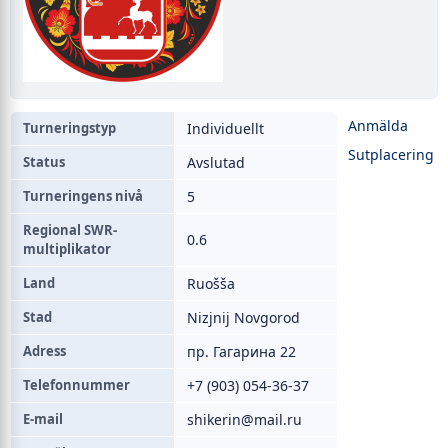
Anmälda
Turneringstyp
Individuellt
Sutplacering
Status
Avslutad
Turneringens nivå
5
Regional SWR-
0.6
multiplikator
Land
Ruošša
Stad
Nizjnij Novgorod
Adress
пр. Гагарина 22
Telefonnummer
+7 (903) 054-36-37
E-mail
shikerin@mail.ru