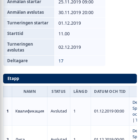
Anmälan startar
25.11.2019 09:00
Anmälan avslutas
30.11.2019 20:00
Turneringen startar
01.12.2019
Starttid
11.00
Turneringen
02.12.2019
avslutas
Deltagare
17
Etapp
NAMN
STATUS
LÄNGD
DATUM OCH TID
Del
Spe
Квалификация
Avslutad
1
01.12.2019 00:00
1
och 
|
Ta
Del
Spe
Лига
Avslutad
1
01.12.2019 00:00
2