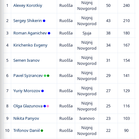
Nizjnij
1
Alexey Korotkiy
Ruošša
50
240
Novgorod
Nizjnij
2
Sergey Shikerin
Ruošša
43
210
Novgorod
3
Roman Aganichev
Ruošša
Sjuja
38
180
Nizjnij
4
Kirichenko Evgeny
Ruošša
34
167
Novgorod
Nizjnij
5
Semen Ivanov
Ruošša
31
154
Novgorod
Nizjnij
6
Pavel Syzrancev
Ruošša
29
141
Novgorod
Nizjnij
7
Yuriy Morozov
Ruošša
27
129
Novgorod
Nizjnij
8
Olga Glazunova
Ruošša
25
116
Novgorod
9
Nikita Panyov
Ruošša
Ivanovo
23
103
Nizjnij
10
Trifonov Daniil
Ruošša
22
90
Novgorod