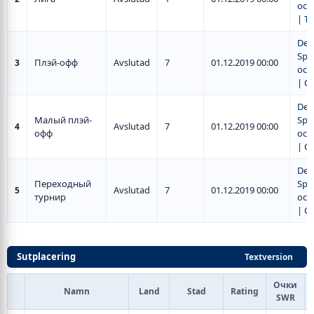
och 
|
Ta
Del
Spe
Плэй-офф
Avslutad
7
01.12.2019 00:00
3
och 
|
С
Del
Малый плэй-
Spe
Avslutad
7
01.12.2019 00:00
4
офф
och 
|
С
Del
Переходный
Spe
Avslutad
7
01.12.2019 00:00
5
турнир
och 
|
С
Sutplacering
Textversion
Очки
Namn
Land
Stad
Rating
SWR