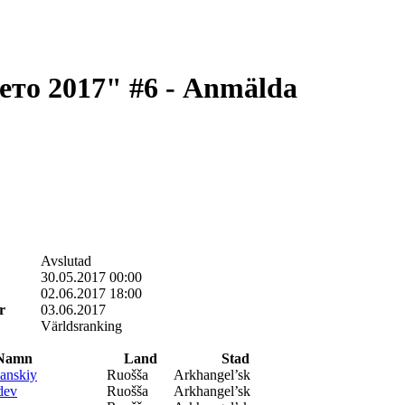
то 2017" #6 - Anmälda
Avslutad
30.05.2017 00:00
02.06.2017 18:00
r
03.06.2017
Världsranking
Namn
Land
Stad
anskiy
Ruošša
Arkhangel’sk
dev
Ruošša
Arkhangel’sk