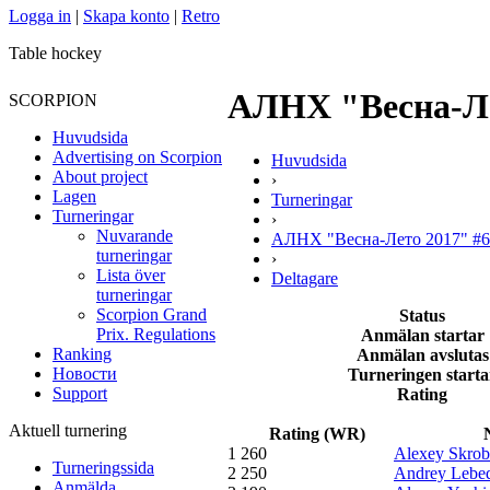
Logga in
|
Skapa konto
|
Retro
Table hockey
АЛНХ "Весна-Ле
SCORPION
Huvudsida
Advertising on Scorpion
Huvudsida
About project
›
Lagen
Turneringar
Turneringar
›
Nuvarande
АЛНХ "Весна-Лето 2017" #6
turneringar
›
Lista över
Deltagare
turneringar
Scorpion Grand
Status
Prix. Regulations
Anmälan startar
Ranking
Anmälan avslutas
Новости
Turneringen starta
Support
Rating
Aktuell turnering
Rating (WR)
1
260
Alexey Skrob
Turneringssida
2
250
Andrey Lebe
Anmälda