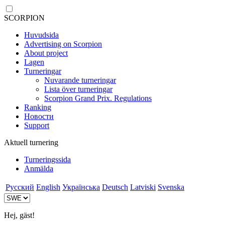
SCORPION
Huvudsida
Advertising on Scorpion
About project
Lagen
Turneringar
Nuvarande turneringar
Lista över turneringar
Scorpion Grand Prix. Regulations
Ranking
Новости
Support
Aktuell turnering
Turneringssida
Anmälda
Русский
English
Українська
Deutsch
Latviski
Svenska
Hej, gäst!