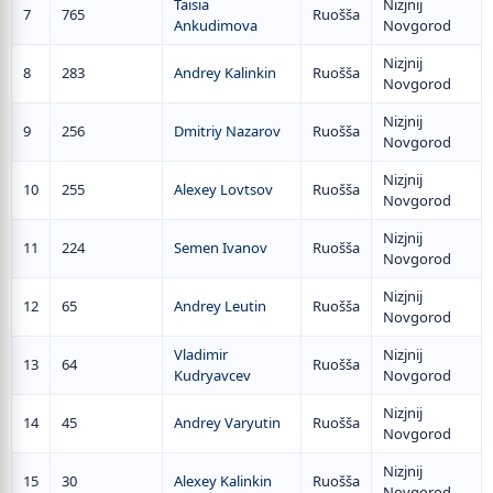
Taisia
Nizjnij
7
765
Ruošša
Ankudimova
Novgorod
Nizjnij
8
283
Andrey Kalinkin
Ruošša
Novgorod
Nizjnij
9
256
Dmitriy Nazarov
Ruošša
Novgorod
Nizjnij
10
255
Alexey Lovtsov
Ruošša
Novgorod
Nizjnij
11
224
Semen Ivanov
Ruošša
Novgorod
Nizjnij
12
65
Andrey Leutin
Ruošša
Novgorod
Vladimir
Nizjnij
13
64
Ruošša
Kudryavcev
Novgorod
Nizjnij
14
45
Andrey Varyutin
Ruošša
Novgorod
Nizjnij
15
30
Alexey Kalinkin
Ruošša
Novgorod