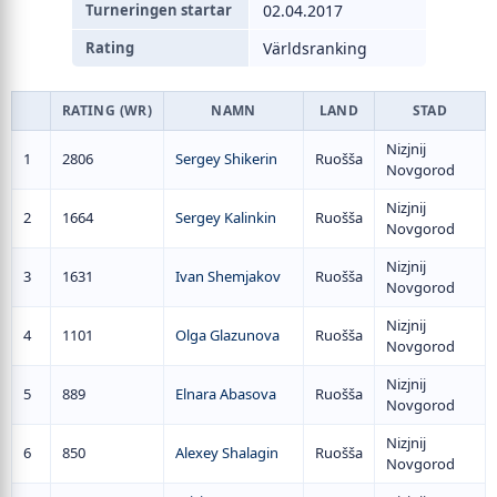
Turneringen startar
02.04.2017
Rating
Världsranking
RATING (WR)
NAMN
LAND
STAD
Nizjnij
1
2806
Sergey Shikerin
Ruošša
Novgorod
Nizjnij
2
1664
Sergey Kalinkin
Ruošša
Novgorod
Nizjnij
3
1631
Ivan Shemjakov
Ruošša
Novgorod
Nizjnij
4
1101
Olga Glazunova
Ruošša
Novgorod
Nizjnij
5
889
Elnara Abasova
Ruošša
Novgorod
Nizjnij
6
850
Alexey Shalagin
Ruošša
Novgorod