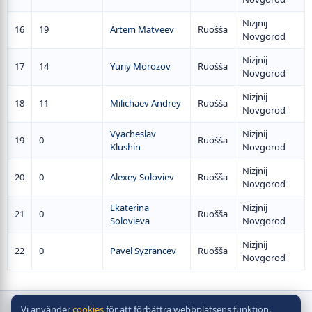
Nizjnij
16
19
Artem Matveev
Ruošša
Novgorod
Nizjnij
17
14
Yuriy Morozov
Ruošša
Novgorod
Nizjnij
18
11
Milichaev Andrey
Ruošša
Novgorod
Vyacheslav
Nizjnij
19
0
Ruošša
Klushin
Novgorod
Nizjnij
20
0
Alexey Soloviev
Ruošša
Novgorod
Ekaterina
Nizjnij
21
0
Ruošša
Solovieva
Novgorod
Nizjnij
22
0
Pavel Syzrancev
Ruošša
Novgorod
Vi använder
cookies
för att förbättra webbplatsens funktion.
Copyright © bordshockeyförbund